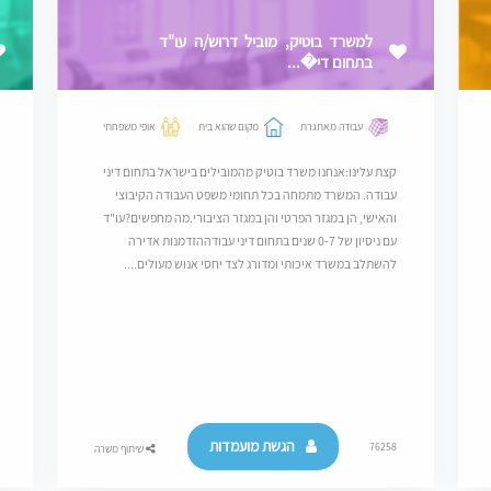
למשרד בוטיק, מוביל דרוש/ה עו"ד
בתחום די�...
עבודה מאתגרת
מקום שהוא בית
אופי משפחתי
קצת עלינו:אנחנו משרד בוטיק מהמובילים בישראל בתחום דיני
עבודה. המשרד מתמחה בכל תחומי משפט העבודה הקיבוצי
והאישי, הן במגזר הפרטי והן במגזר הציבורי.מה מחפשים?עו"ד
עם ניסיון של 0-7 שנים בתחום דיני עבודההזדמנות אדירה
להשתלב במשרד איכותי ומדורג לצד יחסי אנוש מעולים....
הגשת מועמדות
76258
שיתוף משרה