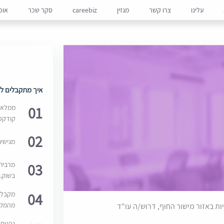
עלינו
צרו קשר
מגזין
careebiz
סקר שכר
אופ
איך מתקבלים למ
01
ממלאים
קודקס
02
מגישי
03
מרבית
בשוק. 
04
מקבלי
מהמקור
ת באזור מישור החוף, דרוש/ה עו"ד
נהנים 