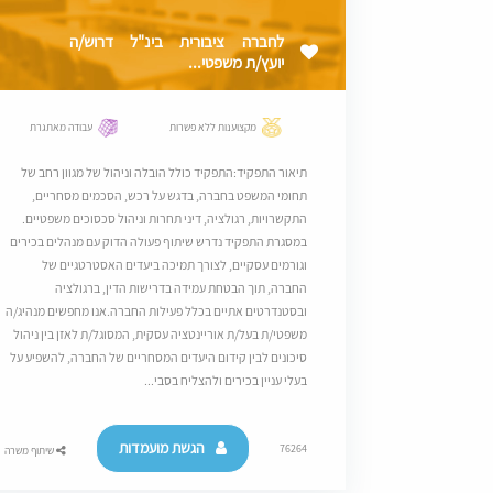
לחברה ציבורית בינ"ל דרוש/ה
יועץ/ת משפטי...
מקצוענות ללא פשרות
עבודה מאתגרת
תיאור התפקיד:התפקיד כולל הובלה וניהול של מגוון רחב של
תחומי המשפט בחברה, בדגש על רכש, הסכמים מסחריים,
התקשרויות, רגולציה, דיני תחרות וניהול סכסוכים משפטיים.
במסגרת התפקיד נדרש שיתוף פעולה הדוק עם מנהלים בכירים
וגורמים עסקיים, לצורך תמיכה ביעדים האסטרטגיים של
החברה, תוך הבטחת עמידה בדרישות הדין, ברגולציה
ובסטנדרטים אתיים בכלל פעילות החברה.אנו מחפשים מנהיג/ה
משפטי/ת בעל/ת אוריינטציה עסקית, המסוגל/ת לאזן בין ניהול
סיכונים לבין קידום היעדים המסחריים של החברה, להשפיע על
בעלי עניין בכירים ולהצליח בסבי...
הגשת מועמדות
76264
שיתוף משרה