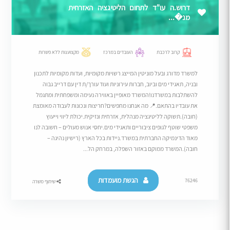
דרוש.ה עו"ד לתחום הליטיגציה האזרחית
מנ�...
קרוב לרכבת
העובדים במרכז
מקצוענות ללא פשרות
למשרד מדורג ובעל מוניטין המייצג רשויות מקומיות, ועדות מקומיות לתכנון
ובניה, תאגידי מים וביוב, חברות עירוניות ועוד עורך/ת דין עם דרייב גבוה
להשתלבות במשרדנו!המשרד מאופיין באווירה נעימה ומשפחתית ומתגמל
את עובדיו בהתאם.​📍 מה אנחנו מחפשים?חריצות ונכונות לעבודה מאומצת
(חובה).​תשוקה לליטיגציה מנהלית, אזרחית ונזיקית.​יכולת ליווי וייעוץ
משפטי שוטף לגופים ציבוריים ותאגידי מים.​יחסי אנוש מעולים – חשובה לנו
מאוד הדינמיקה החברתית במשרד.​ניידות בכל הארץ (רישיון נהיגה –
חובה).המשרד ממוקם באזור השפלה, במרחק הל...
הגשת מועמדות
76246
שיתוף משרה