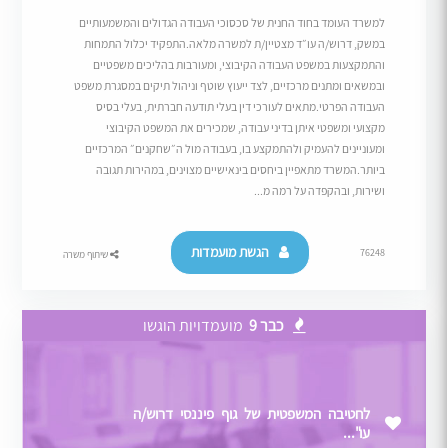
למשרד העומד בחוד החנית של סכסוכי העבודה הגדולים והמשמעותיים
במשק, דרוש/ה עו״ד מצטיין/ת למשרה מלאה.התפקיד יכלול התמחות
והתמקצעות במשפט העבודה הקיבוצי, ומעורבות בהליכים משפטיים
ובמשאים ומתנים מרכזיים, לצד ייעוץ שוטף וניהול תיקים במסגרת משפט
העבודה הפרטי.מתאים לעורכי דין בעלי תודעה חברתית, בעלי בסיס
מקצועי ומשפטי איתן בדיני עבודה, שמכירים את המשפט הקיבוצי
ומעוניינים להעמיק ולהתמקצע בו, בעבודה מול ה״שחקנים״ המרכזיים
ביותר.המשרד מתאפיין ביחסים בינאישיים מצוינים, במהירות תגובה
ושירות, ובהקפדה על רמה מ...
הגשת מועמדות
76248
שיתוף משרה
כבר 9
מועמדויות הוגשו
לחטיבה המשפטית של גוף פיננסי דרוש/ה
עו"...