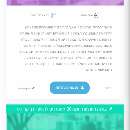
שעות נוחות
נמצא בחוד החנית
תיאור התפקיד:ייעוץ משפטי שוטף בתחום שוק ההון והבנקאות לארגון
וליחידותיו השונות, לרבות בהיבטי דיני תאגידים, דיני ני"ע ופעילות שוק ההון
של הארגוןליווי עסקאות מורכבות וחדשניות בשוק ההון לרבות ניהול מו"מ
וניסוח הסכמים ומסמכים משפטייםייצוג בהליכי חקיקה מול רשויות וגופי
פיקוחדרישות המשרה:3 שנות נסיון ומעלהבתחומים: דיני תאגידים, בנקאות
וני"ע (חוק החברות, חוק ני"ע, חוק הייעוץ, ייעוץ פנסיוני, תקנון הבורסה
וכו')ניסיון והכרות עם רגולציה של גופים מוסדיים - יתרון אנגלית ברמה
גבוההיחסי אנוש מעו...
הגשת מועמדות
76247
שיתוף משרה
בשנה החולפת זומנו 10
מועמדים לראיון דרך קודקס