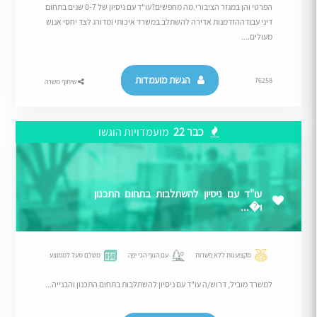
הפרטי והן במגזר הציבורי.מה מחפשים?עו"ד עם ניסיון של 0-7 שנים בתחום
דיני עבודההזדמנות אדירה להשתלב במשרד איכותי ומדורג לצד יחסי אנוש
מעולים....
הגשת מועמדות
76258
שיתוף משרה
כבר 22
מועמדויות הוגשו
עו"ד עם ניסיון להשתלבות בתחום התכנון
ו�...
מקצוענות ללא פשרות
עם הנוף הכי יפה
משלם מעל לממוצע
למשרד מוביל, דרוש/ה עו"ד עם ניסיון להשתלבות בתחום התכנון והבנייה...