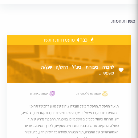
משרות חמות
כבר 4
מועמדויות הוגשו
לחברה ציבורית בינ"ל דרוש/ה יועץ/ת
משפטי...
מקצוענות ללא פשרות
עבודה מאתגרת
תיאור התפקיד:התפקיד כולל הובלה וניהול של מגוון רחב של תחומי
המשפט בחברה, בדגש על רכש, הסכמים מסחריים, התקשרויות, רגולציה,
דיני תחרות וניהול סכסוכים משפטיים. במסגרת התפקיד נדרש שיתוף
פעולה הדוק עם מנהלים בכירים וגורמים עסקיים, לצורך תמיכה ביעדים
האסטרטגיים של החברה, תוך הבטחת עמידה בדרישות הדין, ברגולציה