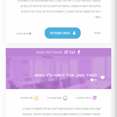
ובסטנדרטים אתיים בכלל פעילות החברה.אנו מחפשים מנהיג/ה משפטי/ת
בעל/ת אוריינטציה עסקית, המסוגל/ת לאזן בין ניהול סיכונים לבין קידום
היעדים המסחריים של החברה, להשפיע על בעלי עניין בכירים ולהצליח
בסבי...
הגשת מועמדות
76264
שיתוף משרה
כבר 10
מועמדויות הוגשו
למשרד בוטיק, מוביל דרוש/ה עו"ד בתחום
די�...
עבודה מאתגרת
מקום שהוא בית
אופי משפחתי
קצת עלינו:אנחנו משרד בוטיק מהמובילים בישראל בתחום דיני עבודה.
המשרד מתמחה בכל תחומי משפט העבודה הקיבוצי והאישי, הן במגזר