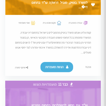
למשרד בוטיק, מוביל דרוש/ה עו"ד בתחום
די�...
עבודה מאתגרת
מקום שהוא בית
אופי משפחתי
קצת עלינו:אנחנו משרד בוטיק מהמובילים בישראל בתחום דיני עבודה.
המשרד מתמחה בכל תחומי משפט העבודה הקיבוצי והאישי, הן במגזר
הפרטי והן במגזר הציבורי.מה מחפשים?עו"ד עם ניסיון של 0-7 שנים בתחום
דיני עבודההזדמנות אדירה להשתלב במשרד איכותי ומדורג לצד יחסי אנוש
מעולים....
הגשת מועמדות
76258
שיתוף משרה
כבר 11
מועמדויות הוגשו
עו"ד עם ניסיון להשתלבות בתחום התכנון