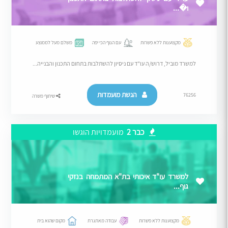
ו�...
מקצוענות ללא פשרות
עם הנוף הכי יפה
משלם מעל לממוצע
למשרד מוביל, דרוש/ה עו"ד עם ניסיון להשתלבות בתחום התכנון והבנייה...
הגשת מועמדות
76256
שיתוף משרה
כבר 2
מועמדויות הוגשו
למשרד עו"ד איכותי בת"א המתמחה בנזקי
גוף...
מקצוענות ללא פשרות
עבודה מאתגרת
מקום שהוא בית