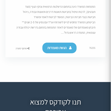
התמחות המשרד הינה בתחום הרשלנות הרפואית ונזקי הגוף (מצד
תובעים), לרבות טיפול בתביעות תאונות דרכים ותאונות עבודה, ניהול
תביעות כנגד חברות הביטוח, המוסד לביטוח לאומי ומשרד
הביטחון.המשרד מחפש לגייס לשורותיו עו"ד עם נסיון של 2-5 שנים.**
תיבחן מועמדתם של מועמדים לאחר התמחות בתחום.נדרשת יכולת עבודה
עצמאית, התמדה ו'ראש גדול'....
הגשת מועמדות
76255
שיתוף משרה
תנו לקודקס למצוא