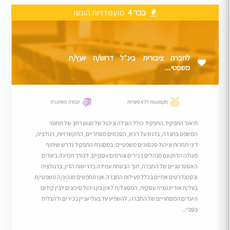
כבר 4
מועמדויות הוגשו
לחברה ציבורית בינ"ל דרוש/ה יועץ/ת
משפטי...
מקצוענות ללא פשרות
עבודה מאתגרת
תיאור התפקיד:התפקיד כולל הובלה וניהול של מגוון רחב של תחומי
המשפט בחברה, בדגש על רכש, הסכמים מסחריים, התקשרויות, רגולציה,
דיני תחרות וניהול סכסוכים משפטיים. במסגרת התפקיד נדרש שיתוף
פעולה הדוק עם מנהלים בכירים וגורמים עסקיים, לצורך תמיכה ביעדים
האסטרטגיים של החברה, תוך הבטחת עמידה בדרישות הדין, ברגולציה
ובסטנדרטים אתיים בכלל פעילות החברה.אנו מחפשים מנהיג/ה משפטי/ת
בעל/ת אוריינטציה עסקית, המסוגל/ת לאזן בין ניהול סיכונים לבין קידום
היעדים המסחריים של החברה, להשפיע על בעלי עניין בכירים ולהצליח
בסבי...