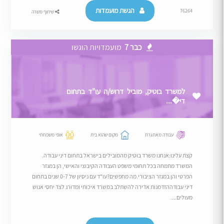
הגשת מועמדות
76264
שיתוף משרה
כבר 7
מועמדויות הוגשו
למשרד בוטיק, מוביל דרוש/ה עו"ד בתחום
די�...
עבודה מאתגרת
מקום שהוא בית
אופי משפחתי
קצת עלינו:אנחנו משרד בוטיק מהמובילים בישראל בתחום דיני עבודה.
המשרד מתמחה בכל תחומי משפט העבודה הקיבוצי והאישי, הן במגזר
הפרטי והן במגזר הציבורי.מה מחפשים?עו"ד עם ניסיון של 0-7 שנים בתחום
דיני עבודההזדמנות אדירה להשתלב במשרד איכותי ומדורג לצד יחסי אנוש
מעולים....