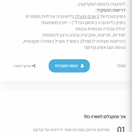
ליטיגציה בתחום המקרקעין.
דרישות התפקיד:
ניסיון מוכח של
5 שנים ומעלה
בליטיגציה אזרחית/מסחרית
ניסיון בליטיגציה בתחום הנדל"ן – יתרון משמעותי
יכולת עבודה עצמאית ובצוות
יסודיות, חריצות, אמביציה גבוהה ורצון להתפתח.
הזדמנות מצוינת להשתלב במשרד מוביל באווירה מקצועית,
נעימה ועם אופק קידום!
הגשת מועמדות
75390
שיתוף משרה
איך מתקבלים למשרה כזו?
01
ממלאים פרטים במערכת סופר ידידותית של קודקס