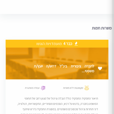
משרות חמות
כבר 4
מועמדויות הוגשו
לחברה ציבורית בינ"ל דרוש/ה יועץ/ת
משפטי...
מקצוענות ללא פשרות
עבודה מאתגרת
תיאור התפקיד:התפקיד כולל הובלה וניהול של מגוון רחב של תחומי
המשפט בחברה, בדגש על רכש, הסכמים מסחריים, התקשרויות, רגולציה,
דיני תחרות וניהול סכסוכים משפטיים. במסגרת התפקיד נדרש שיתוף