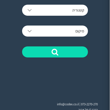
קטגוריה
מיקום
info@codex.co.il |
073-2270-270
הרכב 4 תל אביב