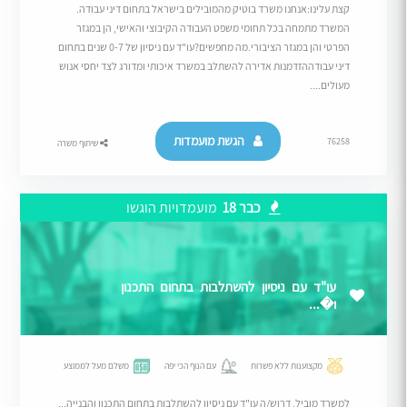
קצת עלינו:אנחנו משרד בוטיק מהמובילים בישראל בתחום דיני עבודה.
המשרד מתמחה בכל תחומי משפט העבודה הקיבוצי והאישי, הן במגזר
הפרטי והן במגזר הציבורי.מה מחפשים?עו"ד עם ניסיון של 0-7 שנים בתחום
דיני עבודההזדמנות אדירה להשתלב במשרד איכותי ומדורג לצד יחסי אנוש
מעולים....
הגשת מועמדות
76258
שיתוף משרה
כבר 18
מועמדויות הוגשו
עו"ד עם ניסיון להשתלבות בתחום התכנון
ו�...
מקצוענות ללא פשרות
עם הנוף הכי יפה
משלם מעל לממוצע
למשרד מוביל, דרוש/ה עו"ד עם ניסיון להשתלבות בתחום התכנון והבנייה...