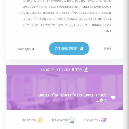
פעולה הדוק עם מנהלים בכירים וגורמים עסקיים, לצורך תמיכה ביעדים
האסטרטגיים של החברה, תוך הבטחת עמידה בדרישות הדין, ברגולציה
ובסטנדרטים אתיים בכלל פעילות החברה.אנו מחפשים מנהיג/ה משפטי/ת
בעל/ת אוריינטציה עסקית, המסוגל/ת לאזן בין ניהול סיכונים לבין קידום
היעדים המסחריים של החברה, להשפיע על בעלי עניין בכירים ולהצליח
בסבי...
הגשת מועמדות
76264
שיתוף משרה
כבר 8
מועמדויות הוגשו
למשרד בוטיק, מוביל דרוש/ה עו"ד בתחום
די�...
עבודה מאתגרת
מקום שהוא בית
אופי משפחתי