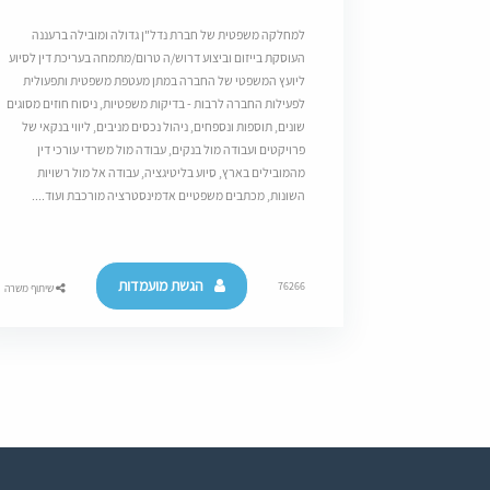
למחלקה משפטית של חברת נדל"ן גדולה ומובילה ברעננה
העוסקת בייזום וביצוע דרוש/ה טרום/מתמחה בעריכת דין לסיוע
ליועץ המשפטי של החברה במתן מעטפת משפטית ותפעולית
לפעילות החברה לרבות - בדיקות משפטיות, ניסוח חוזים מסוגים
שונים, תוספות ונספחים, ניהול נכסים מניבים, ליווי בנקאי של
פרויקטים ועבודה מול בנקים, עבודה מול משרדי עורכי דין
מהמובילים בארץ, סיוע בליטיגציה, עבודה אל מול רשויות
השונות, מכתבים משפטיים אדמינסטרציה מורכבת ועוד....
הגשת מועמדות
76266
שיתוף משרה