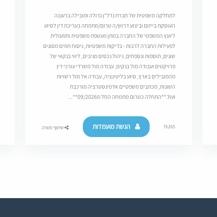
למחלקה משפטית של חברת נדל"ן גדולה ומובילה ברעננה
העוסקת בייזום וביצוע דרוש/ה טרום/מתמחה בעריכת דין לסיוע
ליועץ המשפטי של החברה במתן מעטפת משפטית ותפעולית
לפעילות החברה לרבות - בדיקות משפטיות, ניסוח חוזים מסוגים
שונים, תוספות ונספחים, ניהול נכסים מניבים, ליווי בנקאי של
פרויקטים ועבודה מול בנקים, עבודה מול משרדי עורכי דין
מהמובילים בארץ, סיוע בליטיגציה, עבודה אל מול רשויות
השונות, מכתבים משפטיים אדמינסטרציה מורכבת
ועוד.**התחלה כטרום מתמחה החל מ09/2026**...
הגשת מועמדות
76265
שיתוף משרה