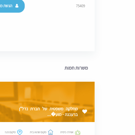
הגשת מו
75409
משרות חמות
מחלקה משפטית של חברת נדל"ן
ברעננה - מוע�...
אווירה כיפית
מקום שהוא בית
מיקום פגז