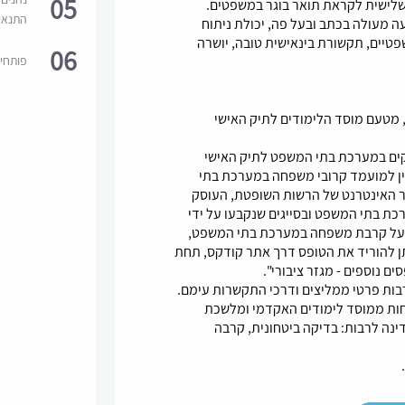
05
 שלישית לקראת תואר בוגר במשפטים.
התנאי
ה מעולה בכתב ובעל פה, יכולת ניתוח
טיים, תקשורת בינאישית טובה, יושרה
06
פותחי
יה, מטעם מוסד הלימודים לתיק האישי
קים במערכת בתי המשפט לתיק האישי
ין למועמד קרובי משפחה במערכת בתי
והל 01-09 המופיע באתר האינטרנט של הרשות השופטת, העוסק
ת בתי המשפט ובסייגים שנקבעו על ידי
ר על קרבת משפחה במערכת בתי המשפט,
ן להוריד את הטופס דרך אתר קודקס, תחת
ים נוספים - מגזר ציבורי".
ת ממוסד לימודים האקדמי ומלשכת
ינה לרבות: בדיקה ביטחונית, קרבה