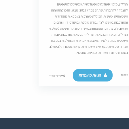
הנדל”ן, מזמין סטודנטים וסטודנטיות מצטיינים למשפטים
להצטרף להתמחות שתחל במרץ 2027. אצלנו תזכו להתמחות
משמעותית ומעשית, הכוללת מעורבות בעסקאות מהגדולות
והמורכבות במשק, לצד עבודה שוטפת עם עורכי דין ושותפים
מהמובילים בתחום. ההתמחות במשרד מעניקה חשיפה לעולמות
הנדל”ן, המימון והבנקאות, תוך ליווי עסקאות מורכבות, עבודה
משפטית מגוונת, למידה מקצועית יומיומית והשתלבות בסביבת
עבודה איכותית, מקצועית ומשפחתית. קיימת אפשרות להשתלב
במשרת טרום-התמחות. אם אתם מחפשי...
הגשת מועמדות
76262
שיתוף משרה