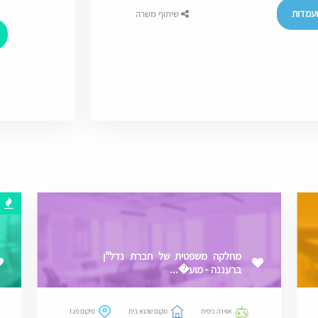
עמדות
שיתוף משרה
מחלקה משפטית של חברת נדל"ן
ברעננה - מוע�...
אווירה כיפית
מקום שהוא בית
מיקום פגז