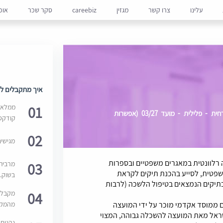
עלינו
צרו קשר
מגזין
careebiz
סקר שכר
אופ
איך מתקבלים למ
01
ממלאים
שופט ביהמ"ש המחוזי בירושלים, מחלקה אזרחית - פלילית - מועד 03/27 (אפשרות
קודקס
02
מגישי
רלוונטית במאגרים משפטיים ובספרות
03
מרבית
שפטית, לסייע בהכנת תיקים לקראת
בשוק. 
בתיקים הנמצאים בטיפול הלשכה (לרבות
04
מקבלי
מהמקור
 ממוסד אקדמי מוכר על ידי המועצה
שראל מאת המועצה להשכלה גבוהה, המצוי
נהנים 