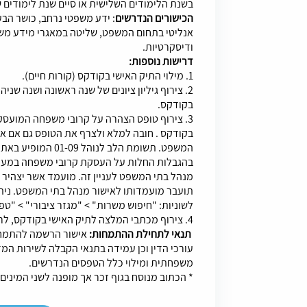
בשנת הלימודים השלישית או סיים שנת לימודים
הכישורים הנדרשים
: ידע משפטי נרחב, כושר הבע
אנליטי בתחום המשפט, שליטה במאגרי מידע משפ
ודיסקרטיות.
דרישות נוספות:
1. מילוי התיק האישי בקודקס (קורות חיים).
2. צירוף גיליון ציונים של שנה ראשונה ושנה שנ
בקודקס.
3. צירוף טופס הצהרה על קרובי משפחה המועס
בקודקס . חובה למלא ולצרף את הטופס גם אם א
המשפט. תשומת הלב לנ
בהגבלות החלות על העסקת קרובי משפחה במערכ
מנהל בתי המשפט לעניין זה. מועמד אשר יצהי
תועבר מועמדותו לאישור מנהל בתי המשפט. נית
לשוניות: "חיפוש משרות" > "מגזר ציבורי" > "טפס
4. צירוף מכתבי המלצה לתיק האישי בקודקס, לרבות פרטי ממליצים ודרכי התקשרות עימם.
תנאי לתחילת ההתמחות:
אישור הרשמה להתמחו
עורכי הדין וכן עמידה בתנאי הקבלה לשירות המד
משפחתית ומילוי כלל הטפסים הנדרשים.
* הכתוב מנוסח בגוף זכר אך מופנה לשני המינים.