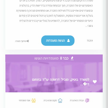
פעולה הדוק עם מנהלים בכירים וגורמים עסקיים, לצורך תמיכה ביעדים
האסטרטגיים של החברה, תוך הבטחת עמידה בדרישות הדין, ברגולציה
ובסטנדרטים אתיים בכלל פעילות החברה.אנו מחפשים מנהיג/ה משפטי/ת
בעל/ת אוריינטציה עסקית, המסוגל/ת לאזן בין ניהול סיכונים לבין קידום
היעדים המסחריים של החברה, להשפיע על בעלי עניין בכירים ולהצליח
בסבי...
הגשת מועמדות
76264
שיתוף משרה
כבר 8
מועמדויות הוגשו
למשרד בוטיק, מוביל דרוש/ה עו"ד בתחום
די�...
עבודה מאתגרת
מקום שהוא בית
אופי משפחתי