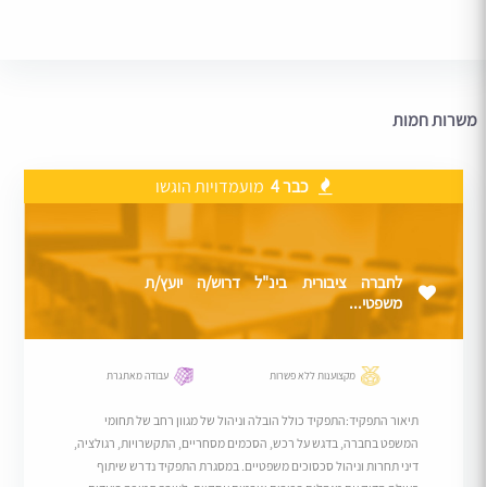
משרות חמות
כבר 4
מועמדויות הוגשו
לחברה ציבורית בינ"ל דרוש/ה יועץ/ת
משפטי...
מקצוענות ללא פשרות
עבודה מאתגרת
תיאור התפקיד:התפקיד כולל הובלה וניהול של מגוון רחב של תחומי
המשפט בחברה, בדגש על רכש, הסכמים מסחריים, התקשרויות, רגולציה,
דיני תחרות וניהול סכסוכים משפטיים. במסגרת התפקיד נדרש שיתוף