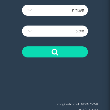
קטגוריה
מיקום
info@codex.co.il |
073-2270-270
הרכב 4 תל אביב