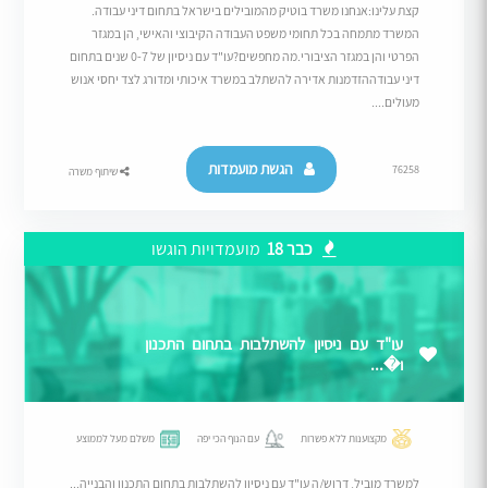
קצת עלינו:אנחנו משרד בוטיק מהמובילים בישראל בתחום דיני עבודה.
המשרד מתמחה בכל תחומי משפט העבודה הקיבוצי והאישי, הן במגזר
הפרטי והן במגזר הציבורי.מה מחפשים?עו"ד עם ניסיון של 0-7 שנים בתחום
דיני עבודההזדמנות אדירה להשתלב במשרד איכותי ומדורג לצד יחסי אנוש
מעולים....
הגשת מועמדות
76258
שיתוף משרה
כבר 18
מועמדויות הוגשו
עו"ד עם ניסיון להשתלבות בתחום התכנון
ו�...
מקצוענות ללא פשרות
עם הנוף הכי יפה
משלם מעל לממוצע
למשרד מוביל, דרוש/ה עו"ד עם ניסיון להשתלבות בתחום התכנון והבנייה...