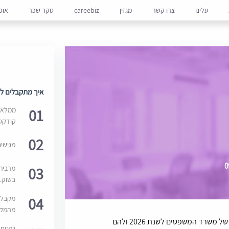
עלינו
צרו קשר
מגזין
careebiz
סקר שכר
אופ
איך מתקבלים למ
01
ממלאים
קודקס
02
מגישי
03
מרבית
בשוק. 
04
מקבלי
מהמקור
המשרה מיועדת למועמדים אשר נכללים במאגר של משרד המשפטים לשנת 2026 ולהם
נהנים 