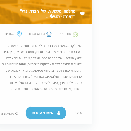
מחלקה משפטית של חברת נדל"ן
ברעננה - מוע�...
אווירה כיפית
מקום שהוא בית
מיקום פגז
למחלקה משפטית של חברת נדל"ן גדולה ומובילה ברעננה
העוסקת בייזום וביצוע דרוש/ה טרום/מתמחה בעריכת דין לסיוע
ליועץ המשפטי של החברה במתן מעטפת משפטית ותפעולית
לפעילות החברה לרבות - בדיקות משפטיות, ניסוח חוזים מסוגים
שונים, תוספות ונספחים, ניהול נכסים מניבים, ליווי בנקאי של
פרויקטים ועבודה מול בנקים, עבודה מול משרדי עורכי דין
מהמובילים בארץ, סיוע בליטיגציה, עבודה אל מול רשויות
השונות, מכתבים משפטיים אדמינסטרציה מורכבת ועוד....
הגשת מועמדות
76266
שיתוף משרה