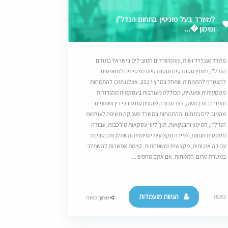
למשרד בעל מוניטין בתחום הנדל"ן
ומימון �...
משרד אנגלרד ושות’, מהמשרדים המובילים בישראל בתחום
הנדל”ן, מזמין סטודנטים וסטודנטיות מצטיינים למשפטים
להצטרף להתמחות שתחל במרץ 2027. אצלנו תזכו להתמחות
משמעותית ומעשית, הכוללת מעורבות בעסקאות מהגדולות
והמורכבות במשק, לצד עבודה שוטפת עם עורכי דין ושותפים
מהמובילים בתחום. ההתמחות במשרד מעניקה חשיפה לעולמות
הנדל”ן, המימון והבנקאות, תוך ליווי עסקאות מורכבות, עבודה
משפטית מגוונת, למידה מקצועית יומיומית והשתלבות בסביבת
עבודה איכותית, מקצועית ומשפחתית. קיימת אפשרות להשתלב
במשרת טרום-התמחות. אם אתם מחפשי...
הגשת מועמדות
76262
שיתוף משרה