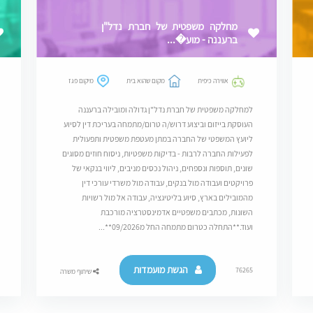
מחלקה משפטית של חברת נדל"ן
ברעננה - מוע�...
אווירה כיפית
מקום שהוא בית
מיקום פגז
למחלקה משפטית של חברת נדל"ן גדולה ומובילה ברעננה
העוסקת בייזום וביצוע דרוש/ה טרום/מתמחה בעריכת דין לסיוע
ליועץ המשפטי של החברה במתן מעטפת משפטית ותפעולית
לפעילות החברה לרבות - בדיקות משפטיות, ניסוח חוזים מסוגים
שונים, תוספות ונספחים, ניהול נכסים מניבים, ליווי בנקאי של
פרויקטים ועבודה מול בנקים, עבודה מול משרדי עורכי דין
מהמובילים בארץ, סיוע בליטיגציה, עבודה אל מול רשויות
השונות, מכתבים משפטיים אדמינסטרציה מורכבת
ועוד.**התחלה כטרום מתמחה החל מ09/2026**...
הגשת מועמדות
76265
שיתוף משרה