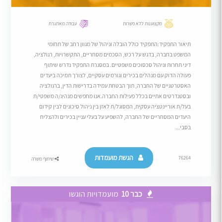
מקצוענות ללא פשרות
עבודה מאתגרת
תיאור התפקיד:התפקיד כולל הובלה וניהול של מגוון רחב של תחומי
המשפט בחברה, בדגש על רכש, הסכמים מסחריים, התקשרויות, רגולציה,
דיני תחרות וניהול סכסוכים משפטיים. במסגרת התפקיד נדרש שיתוף
פעולה הדוק עם מנהלים בכירים וגורמים עסקיים, לצורך תמיכה ביעדים
האסטרטגיים של החברה, תוך הבטחת עמידה בדרישות הדין, ברגולציה
ובסטנדרטים אתיים בכלל פעילות החברה.אנו מחפשים מנהיג/ה משפטי/ת
בעל/ת אוריינטציה עסקית, המסוגל/ת לאזן בין ניהול סיכונים לבין קידום
היעדים המסחריים של החברה, להשפיע על בעלי עניין בכירים ולהצליח
בסבי...
הגשת מועמדות
76264
שיתוף משרה
כבר 10
מועמדויות הוגשו