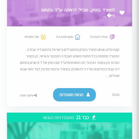
למשרד בוטיק, מוביל דרוש/ה עו"ד בתחום
די�...
עבודה מאתגרת
מקום שהוא בית
אופי משפחתי
קצת עלינו:אנחנו משרד בוטיק מהמובילים בישראל בתחום דיני עבודה.
המשרד מתמחה בכל תחומי משפט העבודה הקיבוצי והאישי, הן במגזר
הפרטי והן במגזר הציבורי.מה מחפשים?עו"ד עם ניסיון של 0-7 שנים בתחום
דיני עבודההזדמנות אדירה להשתלב במשרד איכותי ומדורג לצד יחסי אנוש
מעולים....
הגשת מועמדות
76258
שיתוף משרה
כבר 21
מועמדויות הוגשו