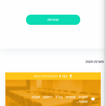
הצטרפות
משרות חמות
כבר 4
מועמדויות הוגשו
לחברה ציבורית בינ"ל דרוש/ה יועץ/ת
משפטי...