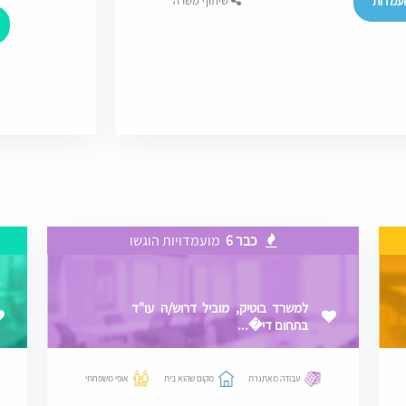
עמדות
שיתוף משרה
כבר 6
מועמדויות הוגשו
למשרד בוטיק, מוביל דרוש/ה עו"ד
בתחום די�...
עבודה מאתגרת
מקום שהוא בית
אופי משפחתי