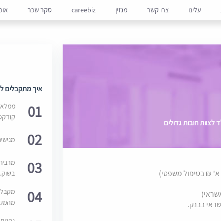
עלינו
צרו קשר
מגזין
careebiz
סקר שכר
אופ
איך מתקבלים למ
01
ממלאים
קודקס
 לצוות חובות גדולים
02
מגישי
03
מרבית
בשוק. 
04
מקבלי
מהמקור
שראי בבנק.
נהנים 