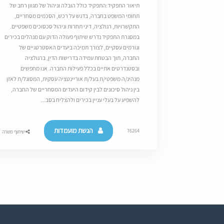
תיאור התפקיד:התפקיד כולל הובלה וניהול של מגוון רחב של
תחומי המשפט בחברה, בדגש על רכש, הסכמים מסחריים,
התקשרויות, רגולציה, דיני תחרות וניהול סכסוכים משפטיים.
במסגרת התפקיד נדרש שיתוף פעולה הדוק עם מנהלים בכירים
וגורמים עסקיים, לצורך תמיכה ביעדים האסטרטגיים של
החברה, תוך הבטחת עמידה בדרישות הדין, ברגולציה
ובסטנדרטים אתיים בכלל פעילות החברה. אנו מחפשים
מנהיג/ה משפטי/ת בעל/ת אוריינטציה עסקית, המסוגל/ת לאזן
בין ניהול סיכונים לבין קידום היעדים המסחריים של החברה,
להשפיע על בעלי עניין בכירים ולהצליח בסב...
הגשת מועמדות
76264
שיתוף משרה