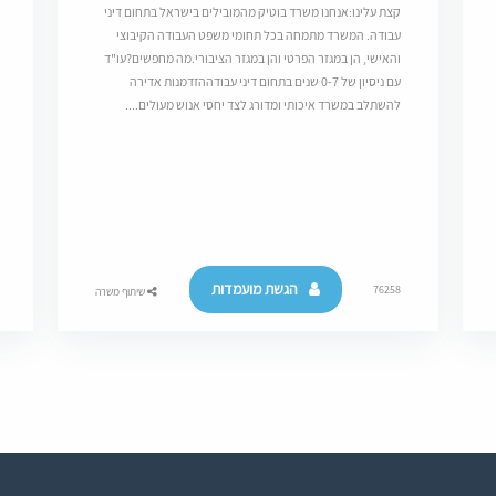
קצת עלינו:אנחנו משרד בוטיק מהמובילים בישראל בתחום דיני
עבודה. המשרד מתמחה בכל תחומי משפט העבודה הקיבוצי
והאישי, הן במגזר הפרטי והן במגזר הציבורי.מה מחפשים?עו"ד
עם ניסיון של 0-7 שנים בתחום דיני עבודההזדמנות אדירה
להשתלב במשרד איכותי ומדורג לצד יחסי אנוש מעולים....
הגשת מועמדות
76258
שיתוף משרה