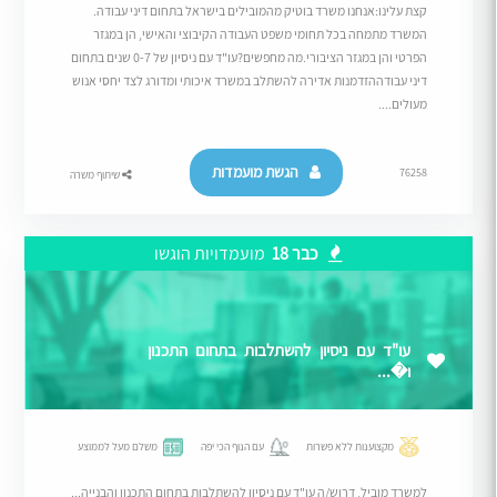
קצת עלינו:אנחנו משרד בוטיק מהמובילים בישראל בתחום דיני עבודה.
המשרד מתמחה בכל תחומי משפט העבודה הקיבוצי והאישי, הן במגזר
הפרטי והן במגזר הציבורי.מה מחפשים?עו"ד עם ניסיון של 0-7 שנים בתחום
דיני עבודההזדמנות אדירה להשתלב במשרד איכותי ומדורג לצד יחסי אנוש
מעולים....
הגשת מועמדות
76258
שיתוף משרה
כבר 18
מועמדויות הוגשו
עו"ד עם ניסיון להשתלבות בתחום התכנון
ו�...
מקצוענות ללא פשרות
עם הנוף הכי יפה
משלם מעל לממוצע
למשרד מוביל, דרוש/ה עו"ד עם ניסיון להשתלבות בתחום התכנון והבנייה...