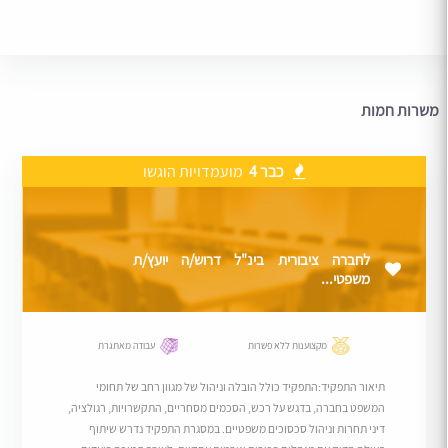
משרות חמות
כבר 4
מועמדויות הוגשו
לחברה ציבורית בינ"ל דרוש/ה יועץ/ת
משפטי...
מקצוענות ללא פשרות
עבודה מאתגרת
תיאור התפקיד:התפקיד כולל הובלה וניהול של מגוון רחב של תחומי
המשפט בחברה, בדגש על רכש, הסכמים מסחריים, התקשרויות, רגולציה,
דיני תחרות וניהול סכסוכים משפטיים. במסגרת התפקיד נדרש שיתוף