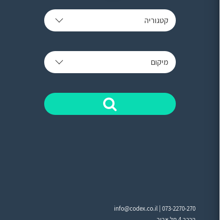
קטגוריה
מיקום
info@codex.co.il |
073-2270-270
הרכב 4 תל אביב