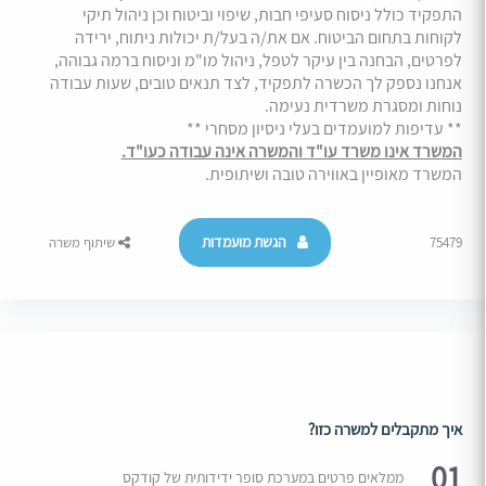
התפקיד כולל ניסוח סעיפי חבות, שיפוי וביטוח וכן ניהול תיקי
לקוחות בתחום הביטוח. אם את/ה בעל/ת יכולות ניתוח, ירידה
לפרטים, הבחנה בין עיקר לטפל, ניהול מו"מ וניסוח ברמה גבוהה,
אנחנו נספק לך הכשרה לתפקיד, לצד תנאים טובים, שעות עבודה
נוחות ומסגרת משרדית נעימה.
** עדיפות למועמדים בעלי ניסיון מסחרי **
המשרד אינו משרד עו"ד והמשרה אינה עבודה כעו"ד.
המשרד מאופיין באווירה טובה ושיתופית.
הגשת מועמדות
75479
שיתוף משרה
איך מתקבלים למשרה כזו?
01
ממלאים פרטים במערכת סופר ידידותית של קודקס