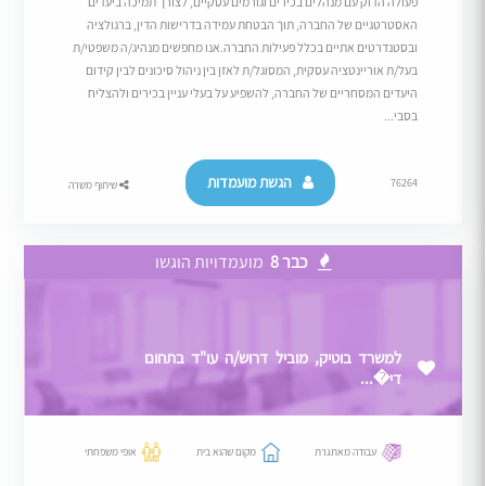
פעולה הדוק עם מנהלים בכירים וגורמים עסקיים, לצורך תמיכה ביעדים
האסטרטגיים של החברה, תוך הבטחת עמידה בדרישות הדין, ברגולציה
ובסטנדרטים אתיים בכלל פעילות החברה.אנו מחפשים מנהיג/ה משפטי/ת
בעל/ת אוריינטציה עסקית, המסוגל/ת לאזן בין ניהול סיכונים לבין קידום
היעדים המסחריים של החברה, להשפיע על בעלי עניין בכירים ולהצליח
בסבי...
הגשת מועמדות
76264
שיתוף משרה
כבר 8
מועמדויות הוגשו
למשרד בוטיק, מוביל דרוש/ה עו"ד בתחום
די�...
עבודה מאתגרת
מקום שהוא בית
אופי משפחתי