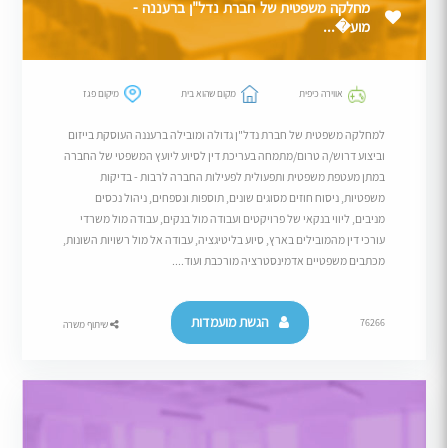
מחלקה משפטית של חברת נדל"ן ברעננה -
מוע�...
אווירה כיפית
מקום שהוא בית
מיקום פגז
למחלקה משפטית של חברת נדל"ן גדולה ומובילה ברעננה העוסקת בייזום
וביצוע דרוש/ה טרום/מתמחה בעריכת דין לסיוע ליועץ המשפטי של החברה
במתן מעטפת משפטית ותפעולית לפעילות החברה לרבות - בדיקות
משפטיות, ניסוח חוזים מסוגים שונים, תוספות ונספחים, ניהול נכסים
מניבים, ליווי בנקאי של פרויקטים ועבודה מול בנקים, עבודה מול משרדי
עורכי דין מהמובילים בארץ, סיוע בליטיגציה, עבודה אל מול רשויות השונות,
מכתבים משפטיים אדמינסטרציה מורכבת ועוד....
הגשת מועמדות
76266
שיתוף משרה