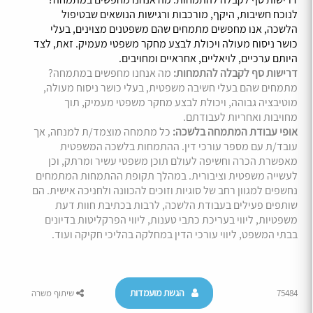
לנוכח חשיבות, היקף, מורכבות ורגישות הנושאים שבטיפול
הלשכה, אנו מחפשים מתמחים שהם משפטנים מצוינים, בעלי
כושר ניסוח מעולה ויכולת לבצע מחקר משפטי מעמיק. זאת, לצד
היותם ערכיים, לויאליים, אחראיים ומחויבים.
דרישות סף לקבלה להתמחות:
מה אנחנו מחפשים במתמחה?
מתמחים שהם בעלי חשיבה משפטית, בעלי כושר ניסוח מעולה,
מוטיבציה גבוהה, ויכולת לבצע מחקר משפטי מעמיק, תוך
מחויבות ואחריות לעבודתם.
אופי עבודת המתמחה בלשכה:
כל מתמחה מוצמד/ת למנחה, אך
עובד/ת עם מספר עורכי דין. ההתמחות בלשכה המשפטית
מאפשרת הכרה וחשיפה לעולם תוכן משפטי עשיר ומרתק, וכן
לעשייה משפטית וציבורית. במהלך תקופת ההתמחות המתמחים
נחשפים למגוון רחב של סוגיות וזוכים להכוונה ולחניכה אישית. הם
שותפים פעילים בעבודת הלשכה, לרבות בכתיבת חוות דעת
משפטיות, ליווי בעריכת כתבי טענות, ליווי הפרקליטות בדיונים
בבתי המשפט, ליווי עורכי הדין במחלקה בהליכי חקיקה ועוד.
הגשת מועמדות
75484
שיתוף משרה