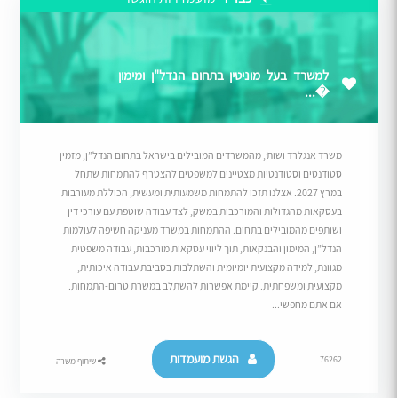
למשרד בעל מוניטין בתחום הנדל"ן ומימון
�...
משרד אנגלרד ושות’, מהמשרדים המובילים בישראל בתחום הנדל”ן, מזמין
סטודנטים וסטודנטיות מצטיינים למשפטים להצטרף להתמחות שתחל
במרץ 2027. אצלנו תזכו להתמחות משמעותית ומעשית, הכוללת מעורבות
בעסקאות מהגדולות והמורכבות במשק, לצד עבודה שוטפת עם עורכי דין
ושותפים מהמובילים בתחום. ההתמחות במשרד מעניקה חשיפה לעולמות
הנדל”ן, המימון והבנקאות, תוך ליווי עסקאות מורכבות, עבודה משפטית
מגוונת, למידה מקצועית יומיומית והשתלבות בסביבת עבודה איכותית,
מקצועית ומשפחתית. קיימת אפשרות להשתלב במשרת טרום-התמחות.
אם אתם מחפשי...
הגשת מועמדות
76262
שיתוף משרה