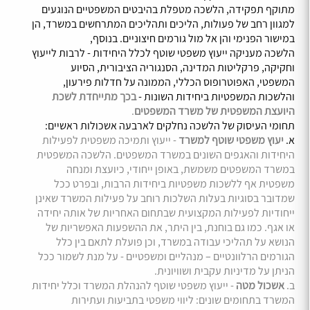
מתוקף תפקידה, הלשכה מטפלת בהיבטים המשפטיים הנוגעים
למגוון רחב של פעולות, הליכים ותהליכים המתרחשים במשרד, הן
במישור הפנימי והן אל מול גורמים חיצוניים. בנוסף,
הלשכה מעניקה ייעוץ משפטי שוטף לכלל היחידות - לרבות לייעוץ
וחקיקה, פרקליטות המדינה, הסנגוריה הציבורית, הסיוע
המשפטי, האפוטרופוס הכללי, הממונה על חדלות פירעון,
והלשכות המשפטיות ביחידות השונות -
בכך מתייחדת לשכת
היועצת המשפטית של משרד המשפטים
.
תחומי העיסוק של הלשכה נחלקים לארבעה אשכולות ראשיים:
א.
יעוץ משפטי שוטף למשרד
- ייעוץ ותמיכה משפטית לפעילות
היחידות והאגפים השונים במשרד המשפטים. הלשכה המשפטית
במשרד המשפטים משמשת, באופן ייחודי, כיועצת ומנחה
משפטית אף ללשכות משפטיות ביחידות הרבות, ובפרט ככל
שמדובר בסוגיות בעלות השלכות רוחב על פעילות המשרד שאינן
ייחודיות לפעילות המקצועית שבתחום האחריות של אותה יחידה
או אגף. כמו גם בוחנת, בין היתר, את ההשפעות האפשריות של
הנושא על תהליכי עבודה במשרד, וכן פועלת לתאם בין כלל
הגורמים הרלוונטיים – מנהליים ומשפטיים - על מנת לשמור ככל
הניתן על מדיניות עקבית ושוויונית.
ב.
אשכול מטה
- ייעוץ משפטי שוטף להנהלת המשרד וכלל יחידות
המשרד בתחומים שונים: ליווי משפטי בתביעות ועתירות