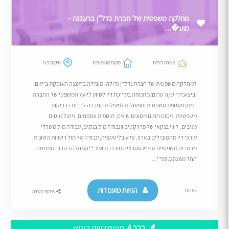
מחלקה משפטית של חברת נדל"ן ברעננה -
מוע�...
אווירה כיפית
מקום שהוא בית
מיקום פגז
למחלקה משפטית של חברת נדל"ן גדולה ומובילה ברעננה העוסקת בייזום
וביצוע דרוש/ה טרום/מתמחה בעריכת דין לסיוע ליועץ המשפטי של החברה
במתן מעטפת משפטית ותפעולית לפעילות החברה לרבות - בדיקות
משפטיות, ניסוח חוזים מסוגים שונים, תוספות ונספחים, ניהול נכסים
מניבים, ליווי בנקאי של פרויקטים ועבודה מול בנקים, עבודה מול משרדי
עורכי דין מהמובילים בארץ, סיוע בליטיגציה, עבודה אל מול רשויות השונות,
מכתבים משפטיים אדמינסטרציה מורכבת ועוד.**התחלה כטרום מתמחה
החל מ09/2026**...
הגשת מועמדות
76265
שיתוף משרה
כבר 4
מועמדויות הוגשו