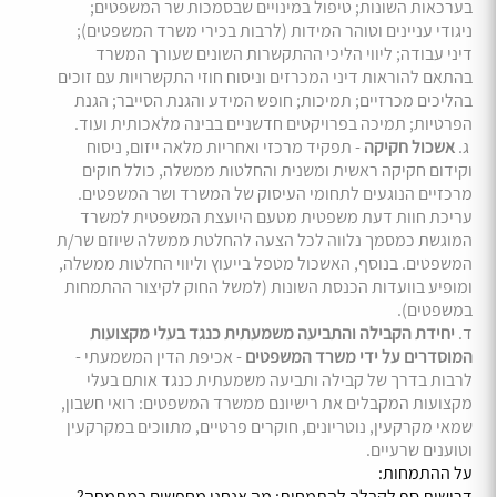
בערכאות השונות; טיפול במינויים שבסמכות שר המשפטים;
ניגודי עניינים וטוהר המידות (לרבות בכירי משרד המשפטים);
דיני עבודה; ליווי הליכי ההתקשרות השונים שעורך המשרד
בהתאם להוראות דיני המכרזים וניסוח חוזי התקשרויות עם זוכים
בהליכים מכרזיים; תמיכות; חופש המידע והגנת הסייבר; הגנת
הפרטיות; תמיכה בפרויקטים חדשניים בבינה מלאכותית ועוד.
ג.
אשכול חקיקה
- תפקיד מרכזי ואחריות מלאה ייזום, ניסוח
וקידום חקיקה ראשית ומשנית והחלטות ממשלה, כולל חוקים
מרכזיים הנוגעים לתחומי העיסוק של המשרד ושר המשפטים.
עריכת חוות דעת משפטית מטעם היועצת המשפטית למשרד
המוגשת כמסמך נלווה לכל הצעה להחלטת ממשלה שיוזם שר/ת
המשפטים. בנוסף, האשכול מטפל בייעוץ וליווי החלטות ממשלה,
ומופיע בוועדות הכנסת השונות (למשל החוק לקיצור ההתמחות
במשפטים).
ד.
יחידת הקבילה והתביעה משמעתית כנגד בעלי מקצועות
המוסדרים על ידי משרד המשפטים
- אכיפת הדין המשמעתי -
לרבות בדרך של קבילה ותביעה משמעתית כנגד אותם בעלי
מקצועות המקבלים את רישיונם ממשרד המשפטים: רואי חשבון,
שמאי מקרקעין, נוטריונים, חוקרים פרטיים, מתווכים במקרקעין
וטוענים שרעיים.
על ההתמחות:
דרישות סף לקבלה להתמחות: מה אנחנו מחפשים במתמחה?