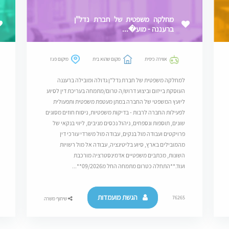
מחלקה משפטית של חברת נדל"ן
ברעננה - מוע�...
אווירה כיפית
מקום שהוא בית
מיקום פגז
למחלקה משפטית של חברת נדל"ן גדולה ומובילה ברעננה
העוסקת בייזום וביצוע דרוש/ה טרום/מתמחה בעריכת דין לסיוע
ליועץ המשפטי של החברה במתן מעטפת משפטית ותפעולית
לפעילות החברה לרבות - בדיקות משפטיות, ניסוח חוזים מסוגים
שונים, תוספות ונספחים, ניהול נכסים מניבים, ליווי בנקאי של
פרויקטים ועבודה מול בנקים, עבודה מול משרדי עורכי דין
מהמובילים בארץ, סיוע בליטיגציה, עבודה אל מול רשויות
השונות, מכתבים משפטיים אדמינסטרציה מורכבת
ועוד.**התחלה כטרום מתמחה החל מ09/2026**...
הגשת מועמדות
76265
שיתוף משרה