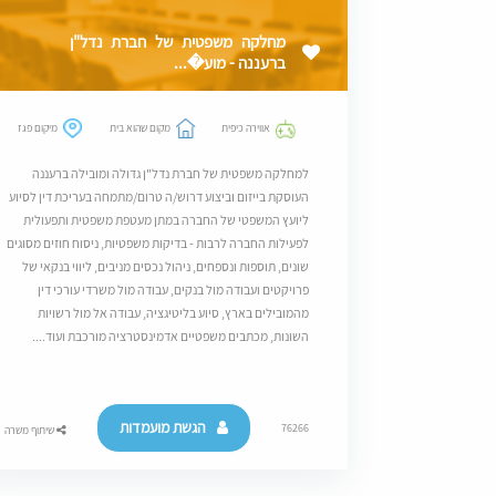
מחלקה משפטית של חברת נדל"ן
ברעננה - מוע�...
אווירה כיפית
מקום שהוא בית
מיקום פגז
למחלקה משפטית של חברת נדל"ן גדולה ומובילה ברעננה
העוסקת בייזום וביצוע דרוש/ה טרום/מתמחה בעריכת דין לסיוע
ליועץ המשפטי של החברה במתן מעטפת משפטית ותפעולית
לפעילות החברה לרבות - בדיקות משפטיות, ניסוח חוזים מסוגים
שונים, תוספות ונספחים, ניהול נכסים מניבים, ליווי בנקאי של
פרויקטים ועבודה מול בנקים, עבודה מול משרדי עורכי דין
מהמובילים בארץ, סיוע בליטיגציה, עבודה אל מול רשויות
השונות, מכתבים משפטיים אדמינסטרציה מורכבת ועוד....
הגשת מועמדות
76266
שיתוף משרה