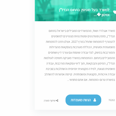
למשרד בעל מוניטין בתחום הנדל"ן
ומימון �...
משרד אנגלרד ושות’, מהמשרדים המובילים בישראל בתחום
הנדל”ן, מזמין סטודנטים וסטודנטיות מצטיינים למשפטים
להצטרף להתמחות שתחל במרץ 2027. אצלנו תזכו להתמחות
משמעותית ומעשית, הכוללת מעורבות בעסקאות מהגדולות
והמורכבות במשק, לצד עבודה שוטפת עם עורכי דין ושותפים
מהמובילים בתחום. ההתמחות במשרד מעניקה חשיפה לעולמות
הנדל”ן, המימון והבנקאות, תוך ליווי עסקאות מורכבות, עבודה
משפטית מגוונת, למידה מקצועית יומיומית והשתלבות בסביבת
עבודה איכותית, מקצועית ומשפחתית. קיימת אפשרות להשתלב
במשרת טרום-התמחות. אם אתם מחפשי...
הגשת מועמדות
76262
שיתוף משרה