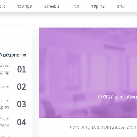
עלינו
צרו קשר
מגזין
careebiz
סקר שכר
אופ
איך מתקבלים למ
01
ממלאים
קודקס
02
מגישי
- מועד 03/2027
03
מרבית
בשוק. 
04
מקבלי
מהמקור
ת מס הכנסה, חוק העונשין, חוק מיסוי
נהנים 