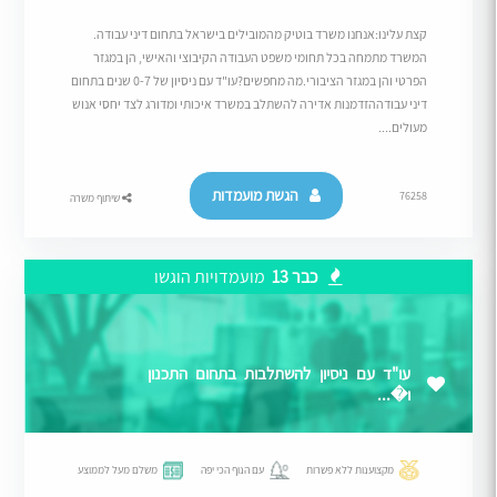
קצת עלינו:אנחנו משרד בוטיק מהמובילים בישראל בתחום דיני עבודה.
המשרד מתמחה בכל תחומי משפט העבודה הקיבוצי והאישי, הן במגזר
הפרטי והן במגזר הציבורי.מה מחפשים?עו"ד עם ניסיון של 0-7 שנים בתחום
דיני עבודההזדמנות אדירה להשתלב במשרד איכותי ומדורג לצד יחסי אנוש
מעולים....
הגשת מועמדות
76258
שיתוף משרה
כבר 13
מועמדויות הוגשו
עו"ד עם ניסיון להשתלבות בתחום התכנון
ו�...
מקצוענות ללא פשרות
עם הנוף הכי יפה
משלם מעל לממוצע