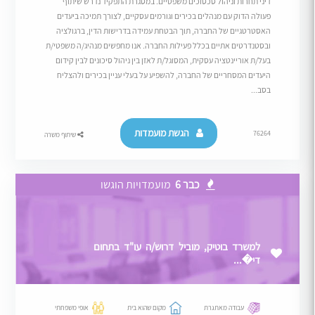
דיני תחרות וניהול סכסוכים משפטיים. במסגרת התפקיד נדרש שיתוף
פעולה הדוק עם מנהלים בכירים וגורמים עסקיים, לצורך תמיכה ביעדים
האסטרטגיים של החברה, תוך הבטחת עמידה בדרישות הדין, ברגולציה
ובסטנדרטים אתיים בכלל פעילות החברה. אנו מחפשים מנהיג/ה משפטי/ת
בעל/ת אוריינטציה עסקית, המסוגל/ת לאזן בין ניהול סיכונים לבין קידום
היעדים המסחריים של החברה, להשפיע על בעלי עניין בכירים ולהצליח
בסב...
הגשת מועמדות
76264
שיתוף משרה
כבר 6
מועמדויות הוגשו
למשרד בוטיק, מוביל דרוש/ה עו"ד בתחום
די�...
עבודה מאתגרת
מקום שהוא בית
אופי משפחתי