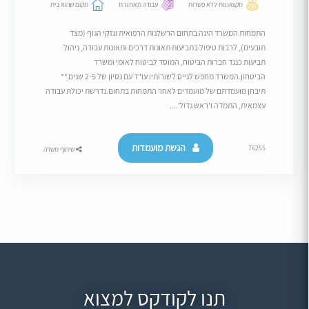
מקצוענות ללא פשרות
עבודה מאתגרת
מקום שהוא בית
התמחות המשרד הינה בתחום הרשלנות הרפואית ונזקי הגוף (מצד
תובעים), לרבות טיפול בתביעות תאונות דרכים ותאונות עבודה, ניהול
תביעות כנגד חברות הביטוח, המוסד לביטוח לאומי ומשרד
הביטחון.המשרד מחפש לגייס לשורותיו עו"ד עם נסיון של 2-5 שנים.**
תיבחן מועמדתם של מועמדים לאחר התמחות בתחום.נדרשת יכולת עבודה
עצמאית, התמדה ו'ראש גדול'....
הגשת מועמדות
76255
שיתוף משרה
תנו לקודקס למצוא