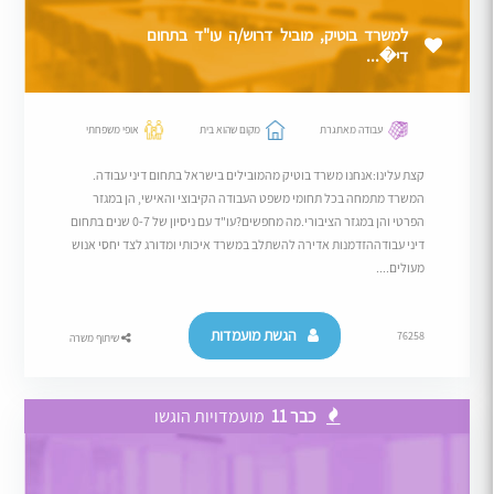
למשרד בוטיק, מוביל דרוש/ה עו"ד בתחום
די�...
עבודה מאתגרת
מקום שהוא בית
אופי משפחתי
קצת עלינו:אנחנו משרד בוטיק מהמובילים בישראל בתחום דיני עבודה.
המשרד מתמחה בכל תחומי משפט העבודה הקיבוצי והאישי, הן במגזר
הפרטי והן במגזר הציבורי.מה מחפשים?עו"ד עם ניסיון של 0-7 שנים בתחום
דיני עבודההזדמנות אדירה להשתלב במשרד איכותי ומדורג לצד יחסי אנוש
מעולים....
הגשת מועמדות
76258
שיתוף משרה
כבר 11
מועמדויות הוגשו