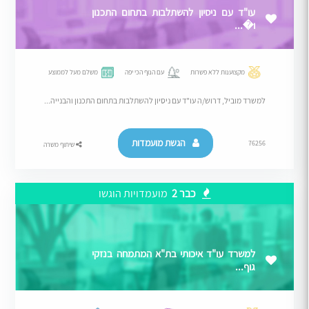
עו"ד עם ניסיון להשתלבות בתחום התכנון
ו�...
מקצוענות ללא פשרות
עם הנוף הכי יפה
משלם מעל לממוצע
למשרד מוביל, דרוש/ה עו"ד עם ניסיון להשתלבות בתחום התכנון והבנייה...
הגשת מועמדות
76256
שיתוף משרה
כבר 2
מועמדויות הוגשו
למשרד עו"ד איכותי בת"א המתמחה בנזקי
גוף...