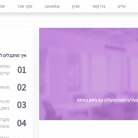
עלינו
צרו קשר
מגזין
careebiz
סקר שכר
אופ
איך מתקבלים למ
01
ממלאים
קודקס
02
מגישי
עיר/ה (שנה ומעלה) עם ניסיון בתחום
03
מרבית
בשוק. 
04
מקבלי
מהמקור
נהנים 