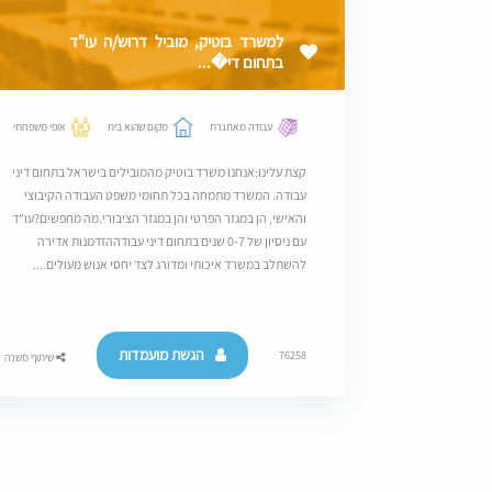
למשרד בוטיק, מוביל דרוש/ה עו"ד
בתחום די�...
עבודה מאתגרת
מקום שהוא בית
אופי משפחתי
קצת עלינו:אנחנו משרד בוטיק מהמובילים בישראל בתחום דיני
עבודה. המשרד מתמחה בכל תחומי משפט העבודה הקיבוצי
והאישי, הן במגזר הפרטי והן במגזר הציבורי.מה מחפשים?עו"ד
עם ניסיון של 0-7 שנים בתחום דיני עבודההזדמנות אדירה
להשתלב במשרד איכותי ומדורג לצד יחסי אנוש מעולים....
הגשת מועמדות
76258
שיתוף משרה