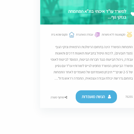
למשרד עו"ד איכותי בת"א המתמחה
בנזקי גוף...
מקצוענות ללא פשרות
עבודה מאתגרת
מקום שהוא בית
התמחות המשרד הינה בתחום הרשלנות הרפואית ונזקי הגוף
(מצד תובעים), לרבות טיפול בתביעות תאונות דרכים ותאונות
עבודה, ניהול תביעות כנגד חברות הביטוח, המוסד לביטוח לאומי
ומשרד הביטחון.המשרד מחפש לגייס לשורותיו עו"ד עם נסיון
של 2-5 שנים.** תיבחן מועמדתם של מועמדים לאחר התמחות
בתחום.נדרשת יכולת עבודה עצמאית, התמדה ו'ראש גדול'....
הגשת מועמדות
76255
שיתוף משרה