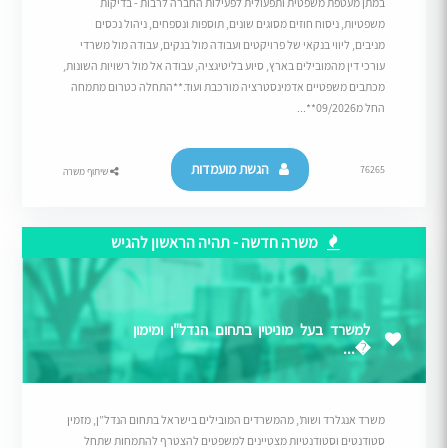
במתן מעטפת משפטית ותפעולית לפעילות החברה לרבות - בדיקות
משפטיות, ניסוח חוזים מסוגים שונים, תוספות ונספחים, ניהול נכסים
מניבים, ליווי בנקאי של פרויקטים ועבודה מול בנקים, עבודה מול משרדי
עורכי דין מהמובילים בארץ, סיוע בליטיגציה, עבודה אל מול רשויות השונות,
מכתבים משפטיים אדמינסטרציה מורכבת ועוד.**התחלה כטרום מתמחה
החל מ09/2026**...
הגשת מועמדות
76265
שיתוף משרה
משרה חדשה - תהיה הראשון להגיש
למשרד בעל מוניטין בתחום הנדל"ן ומימון
�...
משרד אנגלרד ושות’, מהמשרדים המובילים בישראל בתחום הנדל”ן, מזמין
סטודנטים וסטודנטיות מצטיינים למשפטים להצטרף להתמחות שתחל