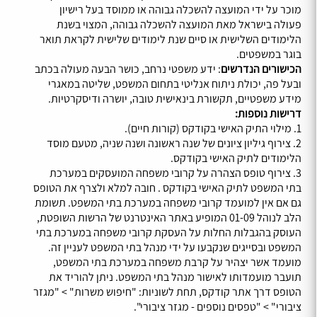
מוכר על ידי המועצה להשכלה גבוהה או ממוסד בעל רישיון
פעולה בישראל מאת המועצה להשכלה גבוהה, המצוי בשנת
הלימודים השלישית או סיים שנת לימודים שלישית לקראת תואר
בוגר במשפטים.
הכישורים הנדרשים
: ידע משפטי נרחב, כושר הבעה מעולה בכתב
ובעל פה, יכולת ניתוח אנליטי בתחום המשפט, שליטה במאגרי
מידע משפטיים, תקשורת בינאישית טובה, יושרה ודיסקרטיות.
דרישות נוספות:
1. מילוי התיק האישי בקודקס (קורות חיים).
2. צירוף גיליון ציונים של שנה ראשונה ושנה שניה, מטעם מוסד
הלימודים לתיק האישי בקודקס.
3. צירוף טופס הצהרה על קרובי משפחה המועסקים במערכת
בתי המשפט לתיק האישי בקודקס . חובה למלא ולצרף את הטופס
גם אם אין למועמד קרובי משפחה במערכת בתי המשפט. תשומת
הלב לנוהל 01-09 המופיע באתר האינטרנט של הרשות השופטת,
העוסק בהגבלות החלות על העסקת קרובי משפחה במערכת בתי
המשפט ובסייגים שנקבעו על ידי מנהל בתי המשפט לעניין זה.
מועמד אשר יצהיר על קרבת משפחה במערכת בתי המשפט,
תועבר מועמדותו לאישור מנהל בתי המשפט. ניתן להוריד את
הטופס דרך אתר קודקס, תחת לשוניות: "חיפוש משרות" > "מגזר
ציבורי" > "טפסים נוספים - מגזר ציבורי".