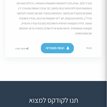
במרץ 2027. אצלנו תזכו להתמחות משמעותית ומעשית, הכוללת מעורבות
בעסקאות מהגדולות והמורכבות במשק, לצד עבודה שוטפת עם עורכי דין
ושותפים מהמובילים בתחום. ההתמחות במשרד מעניקה חשיפה לעולמות
הנדל”ן, המימון והבנקאות, תוך ליווי עסקאות מורכבות, עבודה משפטית
מגוונת, למידה מקצועית יומיומית והשתלבות בסביבת עבודה איכותית,
מקצועית ומשפחתית. קיימת אפשרות להשתלב במשרת טרום-התמחות.
אם אתם מחפשי...
הגשת מועמדות
76262
שיתוף משרה
תנו לקודקס למצוא