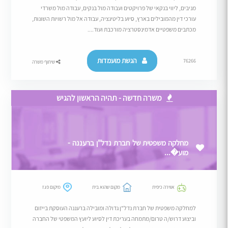
מניבים, ליווי בנקאי של פרויקטים ועבודה מול בנקים, עבודה מול משרדי
עורכי דין מהמובילים בארץ, סיוע בליטיגציה, עבודה אל מול רשויות השונות,
מכתבים משפטיים אדמינסטרציה מורכבת ועוד....
הגשת מועמדות
76266
שיתוף משרה
משרה חדשה - תהיה הראשון להגיש
מחלקה משפטית של חברת נדל"ן ברעננה -
מוע�...
אווירה כיפית
מקום שהוא בית
מיקום פגז
למחלקה משפטית של חברת נדל"ן גדולה ומובילה ברעננה העוסקת בייזום
וביצוע דרוש/ה טרום/מתמחה בעריכת דין לסיוע ליועץ המשפטי של החברה