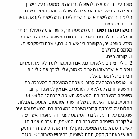
מוכר על ידי המועצה להשכלה גבוהה או ממוסד בעל רישיון
פעולה בישראל מאת המועצה להשכלה גבוהה, המצוי בשנת
הלימודים השלישית או סיים שנת לימודים שלישית לקראת תואר
בוגר במשפטים.
הכישורים הנדרשים
: ידע משפטי רחב, כושר הבעה מעולה בכתב
ובעל פה, יכולת ניתוח אנליטי בתחום המשפט, שליטה במאגרי
מידע משפטיים, תקשורת בינאישית טובה, יושרה ודיסקרטיות.
מסמכים נדרשים:
1. קורות חיים.
2. גיליון ציונים מלא ועדכני. אם המועמד לומד לקראת תארים
נוספים או שברשותו תארים כאמור, עליו לצרף את גיליונות
הציונים של תארים אלו.
3. טופס הצהרה על קרובי משפחה המועסקים במערכת בתי
המשפט. חובה למלא את הטופס גם אם אין למועמד קרובי
משפחה במערכת בתי המשפט. תשומת לבכם לנוהל 01-09
המופיע באתר האינטרנט של הרשות השופטת, העוסק בהגבלות
החלות על העסקת קרובי משפחה במערכת בתי המשפט ובסייגים
שנקבעו על ידי מנהל בתי המשפט לעניין זה. מועמד אשר יצהיר
על קרבת משפחה במערכת בתי המשפט, תועבר מועמדותו
לאישור מנהל בתי המשפט. ניתן להוריד את הטופס דרך התיק
האישי באתר קודקס, תחת לשוניות: "חיפוש משרות" > "מגזר