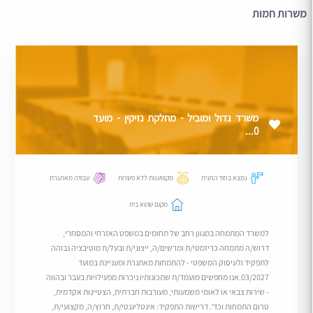
משרות חמות
משרד גדול ומוביל - מחלקת נזיקין - מועד
0...
נמצא בחוד החנית
מקצוענות ללא פשרות
עבודה מאתגרת
מקום שהוא בית
למשרד המתמחה במגוון רחב של תחומים במשפט האזרחי והמסחרי,
דרוש/ה מתמחה כריזמטי/ת ומרשים/ה, ייצוגי/ת ובעל/ת מוטיבציה גבוהה
לתפקיד ולעיסוק המשפטי - להתמחות מאתגרת ומעניינת במועד
03/2027.אנו מחפשים מועמד/ת שתכונותיו ניכרות מפעילויות בעבר ובהווה
- שירות צבאי או לאומי משמעותי, מעורבות חברתית, הצטיינות אקדמית,
טרום התמחות וכד'. דרישות התפקיד: אינטליגנטי/ת, חרוץ/ה, מקצועי/ת,