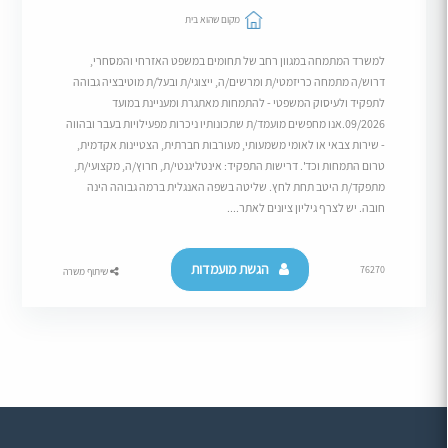
מקום שהוא בית
למשרד המתמחה במגוון רחב של תחומים במשפט האזרחי והמסחרי,
דרוש/ה מתמחה כריזמטי/ת ומרשים/ה, ייצוגי/ת ובעל/ת מוטיבציה גבוהה
לתפקיד ולעיסוק המשפטי - להתמחות מאתגרת ומעניינת במועד
09/2026.אנו מחפשים מועמד/ת שתכונותיו ניכרות מפעילויות בעבר ובהווה
- שירות צבאי או לאומי משמעותי, מעורבות חברתית, הצטיינות אקדמית,
טרום התמחות וכד'. דרישות התפקיד: אינטליגנטי/ת, חרוץ/ה, מקצועי/ת,
מתפקד/ת היטב תחת לחץ. שליטה בשפה האנגלית ברמה גבוהה הינה
חובה. יש לצרף גיליון ציונים לאתר....
הגשת מועמדות
76270
שיתוף משרה