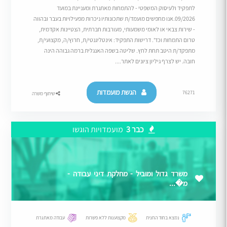
לתפקיד ולעיסוק המשפטי - להתמחות מאתגרת ומעניינת במועד
09/2026.אנו מחפשים מועמד/ת שתכונותיו ניכרות מפעילויות בעבר ובהווה
- שירות צבאי או לאומי משמעותי, מעורבות חברתית, הצטיינות אקדמית,
טרום התמחות וכד'. דרישות התפקיד: אינטליגנטי/ת, חרוץ/ה, מקצועי/ת,
מתפקד/ת היטב תחת לחץ. שליטה בשפה האנגלית ברמה גבוהה הינה
חובה. יש לצרף גיליון ציונים לאתר....
הגשת מועמדות
76271
שיתוף משרה
כבר 3
מועמדויות הוגשו
משרד גדול ומוביל - מחלקת דיני עבודה -
מ�...
נמצא בחוד החנית
מקצוענות ללא פשרות
עבודה מאתגרת