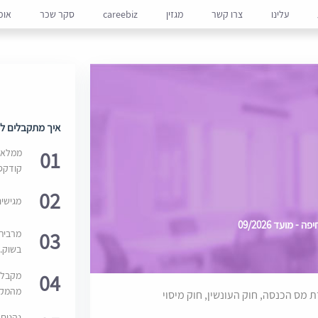
עלינו
צרו קשר
מגזין
careebiz
סקר שכר
אופ
איך מתקבלים למ
01
ממלאים
קודקס
02
מגישי
מועד 09/2026
03
מרבית
בשוק. 
04
מקבלי
מהמקור
ת מס הכנסה, חוק העונשין, חוק מיסוי
נהנים 