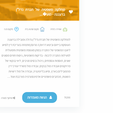
מחלקה משפטית של חברת נדל"ן
ברעננה - מוע�...
אווירה כיפית
מקום שהוא בית
מיקום פגז
למחלקה משפטית של חברת נדל"ן גדולה ומובילה ברעננה
העוסקת בייזום וביצוע דרוש/ה טרום/מתמחה בעריכת דין לסיוע
ליועץ המשפטי של החברה במתן מעטפת משפטית ותפעולית
לפעילות החברה לרבות - בדיקות משפטיות, ניסוח חוזים מסוגים
שונים, תוספות ונספחים, ניהול נכסים מניבים, ליווי בנקאי של
פרויקטים ועבודה מול בנקים, עבודה מול משרדי עורכי דין
מהמובילים בארץ, סיוע בליטיגציה, עבודה אל מול רשויות
השונות, מכתבים משפטיים אדמינסטרציה מורכבת ועוד....
הגשת מועמדות
76266
שיתוף משרה