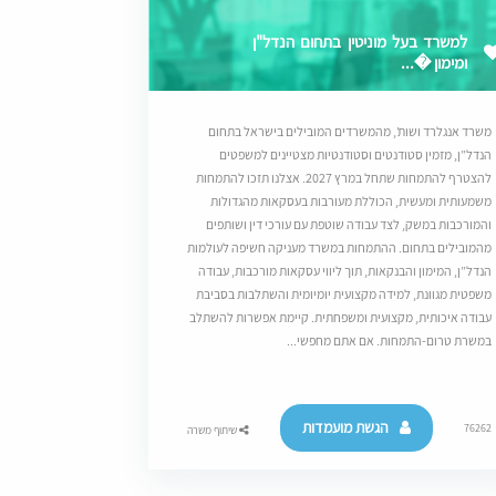
למשרד בעל מוניטין בתחום הנדל"ן
ומימון �...
משרד אנגלרד ושות’, מהמשרדים המובילים בישראל בתחום
הנדל”ן, מזמין סטודנטים וסטודנטיות מצטיינים למשפטים
להצטרף להתמחות שתחל במרץ 2027. אצלנו תזכו להתמחות
משמעותית ומעשית, הכוללת מעורבות בעסקאות מהגדולות
והמורכבות במשק, לצד עבודה שוטפת עם עורכי דין ושותפים
מהמובילים בתחום. ההתמחות במשרד מעניקה חשיפה לעולמות
הנדל”ן, המימון והבנקאות, תוך ליווי עסקאות מורכבות, עבודה
משפטית מגוונת, למידה מקצועית יומיומית והשתלבות בסביבת
עבודה איכותית, מקצועית ומשפחתית. קיימת אפשרות להשתלב
במשרת טרום-התמחות. אם אתם מחפשי...
הגשת מועמדות
76262
שיתוף משרה