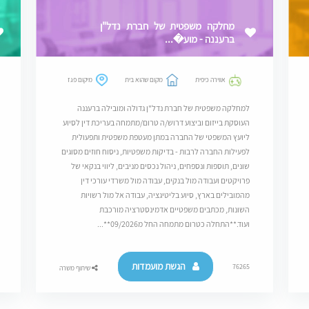
מחלקה משפטית של חברת נדל"ן
ברעננה - מוע�...
אווירה כיפית
מקום שהוא בית
מיקום פגז
למחלקה משפטית של חברת נדל"ן גדולה ומובילה ברעננה
העוסקת בייזום וביצוע דרוש/ה טרום/מתמחה בעריכת דין לסיוע
ליועץ המשפטי של החברה במתן מעטפת משפטית ותפעולית
לפעילות החברה לרבות - בדיקות משפטיות, ניסוח חוזים מסוגים
שונים, תוספות ונספחים, ניהול נכסים מניבים, ליווי בנקאי של
פרויקטים ועבודה מול בנקים, עבודה מול משרדי עורכי דין
מהמובילים בארץ, סיוע בליטיגציה, עבודה אל מול רשויות
השונות, מכתבים משפטיים אדמינסטרציה מורכבת
ועוד.**התחלה כטרום מתמחה החל מ09/2026**...
הגשת מועמדות
76265
שיתוף משרה