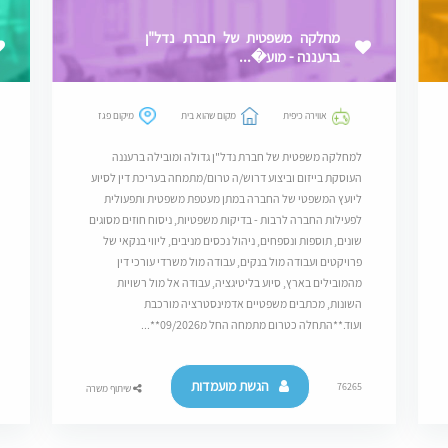
מחלקה משפטית של חברת נדל"ן
ברעננה - מוע�...
אווירה כיפית
מקום שהוא בית
מיקום פגז
למחלקה משפטית של חברת נדל"ן גדולה ומובילה ברעננה
העוסקת בייזום וביצוע דרוש/ה טרום/מתמחה בעריכת דין לסיוע
ליועץ המשפטי של החברה במתן מעטפת משפטית ותפעולית
לפעילות החברה לרבות - בדיקות משפטיות, ניסוח חוזים מסוגים
שונים, תוספות ונספחים, ניהול נכסים מניבים, ליווי בנקאי של
פרויקטים ועבודה מול בנקים, עבודה מול משרדי עורכי דין
מהמובילים בארץ, סיוע בליטיגציה, עבודה אל מול רשויות
השונות, מכתבים משפטיים אדמינסטרציה מורכבת
ועוד.**התחלה כטרום מתמחה החל מ09/2026**...
הגשת מועמדות
76265
שיתוף משרה