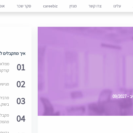
עלינו
צרו קשר
מגזין
careebiz
סקר שכר
אופ
איך מתקבלים למ
01
ממלאים
קודקס
02
מגישי
09/2
03
מרבית
בשוק. 
04
מקבלי
מהמקור
נהנים 