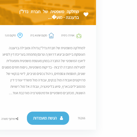
מחלקה משפטית של חברת נדל"ן
ברעננה - מוע�...
אווירה כיפית
מקום שהוא בית
מיקום פגז
למחלקה משפטית של חברת נדל"ן גדולה ומובילה ברעננה
העוסקת בייזום וביצוע דרוש/ה טרום/מתמחה בעריכת דין לסיוע
ליועץ המשפטי של החברה במתן מעטפת משפטית ותפעולית
לפעילות החברה לרבות - בדיקות משפטיות, ניסוח חוזים מסוגים
שונים, תוספות ונספחים, ניהול נכסים מניבים, ליווי בנקאי של
פרויקטים ועבודה מול בנקים, עבודה מול משרדי עורכי דין
מהמובילים בארץ, סיוע בליטיגציה, עבודה אל מול רשויות
השונות, מכתבים משפטיים אדמינסטרציה מורכבת ועוד....
הגשת מועמדות
76266
שיתוף משרה