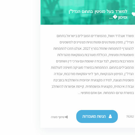
למשרד בעל מוניטין בתחום הנדל"ן
ומימון �...
משרד אנגלרד ושות’, מהמשרדים המובילים בישראל בתחום
הנדל”ן, מזמין סטודנטים וסטודנטיות מצטיינים למשפטים
להצטרף להתמחות שתחל במרץ 2027. אצלנו תזכו להתמחות
משמעותית ומעשית, הכוללת מעורבות בעסקאות מהגדולות
והמורכבות במשק, לצד עבודה שוטפת עם עורכי דין ושותפים
מהמובילים בתחום. ההתמחות במשרד מעניקה חשיפה לעולמות
הנדל”ן, המימון והבנקאות, תוך ליווי עסקאות מורכבות, עבודה
משפטית מגוונת, למידה מקצועית יומיומית והשתלבות בסביבת
עבודה איכותית, מקצועית ומשפחתית. קיימת אפשרות להשתלב
במשרת טרום-התמחות. אם אתם מחפשי...
הגשת מועמדות
76262
שיתוף משרה