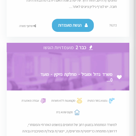
מתפקד/ת היטב תחת לחץ. שליטה בשפה האנגלית ברמה גבוהה הינה
חובה. יש לצרף גיליון ציונים לאתר....
הגשת מועמדות
76272
שיתוף משרה
כבר 2
מועמדויות הוגשו
משרד גדול ומוביל - מחלקת נזיקין - מועד
0...
נמצא בחוד החנית
מקצוענות ללא פשרות
עבודה מאתגרת
מקום שהוא בית
למשרד המתמחה במגוון רחב של תחומים במשפט האזרחי והמסחרי,
דרוש/ה מתמחה כריזמטי/ת ומרשים/ה, ייצוגי/ת ובעל/ת מוטיבציה גבוהה