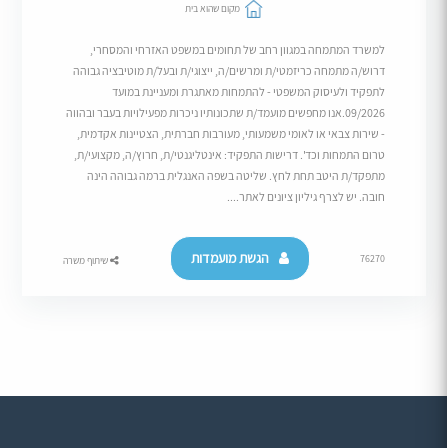
מקום שהוא בית
למשרד המתמחה במגוון רחב של תחומים במשפט האזרחי והמסחרי,
דרוש/ה מתמחה כריזמטי/ת ומרשים/ה, ייצוגי/ת ובעל/ת מוטיבציה גבוהה
לתפקיד ולעיסוק המשפטי - להתמחות מאתגרת ומעניינת במועד
09/2026.אנו מחפשים מועמד/ת שתכונותיו ניכרות מפעילויות בעבר ובהווה
- שירות צבאי או לאומי משמעותי, מעורבות חברתית, הצטיינות אקדמית,
טרום התמחות וכד'. דרישות התפקיד: אינטליגנטי/ת, חרוץ/ה, מקצועי/ת,
מתפקד/ת היטב תחת לחץ. שליטה בשפה האנגלית ברמה גבוהה הינה
חובה. יש לצרף גיליון ציונים לאתר....
הגשת מועמדות
76270
שיתוף משרה