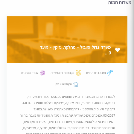
משרות חמות
משרד גדול ומוביל - מחלקת נזיקין - מועד
0...
נמצא בחוד החנית
מקצוענות ללא פשרות
עבודה מאתגרת
מקום שהוא בית
למשרד המתמחה במגוון רחב של תחומים במשפט האזרחי והמסחרי,
דרוש/ה מתמחה כריזמטי/ת ומרשים/ה, ייצוגי/ת ובעל/ת מוטיבציה גבוהה
לתפקיד ולעיסוק המשפטי - להתמחות מאתגרת ומעניינת במועד
03/2027.אנו מחפשים מועמד/ת שתכונותיו ניכרות מפעילויות בעבר ובהווה
- שירות צבאי או לאומי משמעותי, מעורבות חברתית, הצטיינות אקדמית,
טרום התמחות וכד'. דרישות התפקיד: אינטליגנטי/ת, חרוץ/ה, מקצועי/ת,