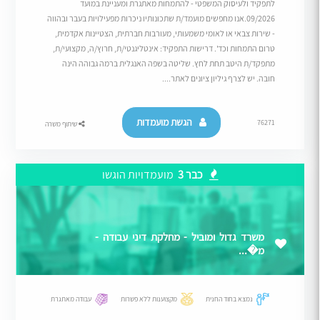
לתפקיד ולעיסוק המשפטי - להתמחות מאתגרת ומעניינת במועד
09/2026.אנו מחפשים מועמד/ת שתכונותיו ניכרות מפעילויות בעבר ובהווה
- שירות צבאי או לאומי משמעותי, מעורבות חברתית, הצטיינות אקדמית,
טרום התמחות וכד'. דרישות התפקיד: אינטליגנטי/ת, חרוץ/ה, מקצועי/ת,
מתפקד/ת היטב תחת לחץ. שליטה בשפה האנגלית ברמה גבוהה הינה
חובה. יש לצרף גיליון ציונים לאתר....
הגשת מועמדות
76271
שיתוף משרה
כבר 3
מועמדויות הוגשו
משרד גדול ומוביל - מחלקת דיני עבודה -
מ�...
נמצא בחוד החנית
מקצוענות ללא פשרות
עבודה מאתגרת