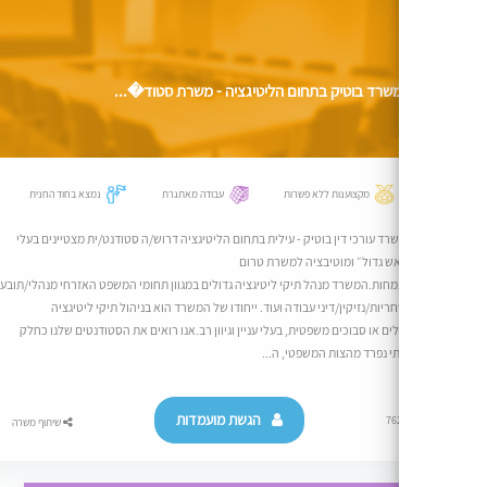
שרד בוטיק בתחום הליטיגציה - משרת סטוד�...
מקצוענות ללא פשרות
עבודה מאתגרת
נמצא בחוד החנית
רד עורכי דין בוטיק - עילית בתחום הליטיגציה דרוש/ה סטודנט/ית מצטיינים בעלי
ש גדול״ ומוטיבציה למשרת טרום
חות.המשרד מנהל תיקי ליטיגציה גדולים במגוון תחומי המשפט האזרחי מנהלי/תובענות ייצוגית/תביעות
ריות/נזיקין/דיני עבודה ועוד. ייחודו של המשרד הוא בניהול תיקי ליטיגציה
לים או סבוכים משפטית, בעלי עניין וגיוון רב.אנו רואים את הסטודנטים שלנו כחלק
י נפרד מהצות המשפטי, ה...
הגשת מועמדות
76
שיתוף משרה