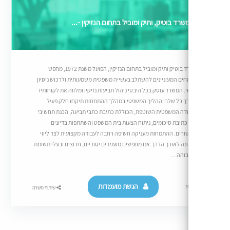
שרד בוטיק, ותיק ומוביל בתחום הנזיקין -...
משרד בוטיק ותיק ומוביל בתחום הנזיקין, הפועל משנת 1972, מחפש
ים המעוניינים להשתלב בעשייה משפטית משמעותית ולרכוש ניסיון
. המשרד עוסק בכל היבטי ניהול תביעות נזיקין ומלווה את לקוחותיו
ך כל שלבי ההליך המשפטי.במהלך ההתמחות תיקחו חלק פעיל
דה המשפטית השוטפת, הכוללת כתיבת כתבי תביעה, הכנת תחשיבי
 כתיבת סיכומים, ניתוח הצעות בית המשפט והשתתפות בדיונים
שורים. ההתמחות מעניקה חשיפה רחבה לעבודה מקצועית לצד ליווי
ונה לאורך הדרך.אנו מחפשים מועמדים יסודיים, חרוצים ובעלי תשומת
והה ...
הגשת מועמדות
7
שיתוף משרה