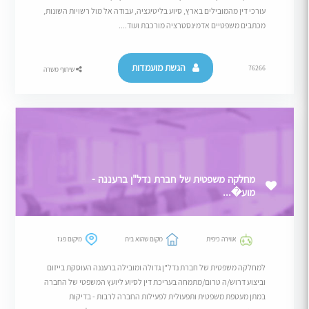
עורכי דין מהמובילים בארץ, סיוע בליטיגציה, עבודה אל מול רשויות השונות,
מכתבים משפטיים אדמינסטרציה מורכבת ועוד....
הגשת מועמדות
76266
שיתוף משרה
מחלקה משפטית של חברת נדל"ן ברעננה -
מוע�...
אווירה כיפית
מקום שהוא בית
מיקום פגז
למחלקה משפטית של חברת נדל"ן גדולה ומובילה ברעננה העוסקת בייזום
וביצוע דרוש/ה טרום/מתמחה בעריכת דין לסיוע ליועץ המשפטי של החברה
במתן מעטפת משפטית ותפעולית לפעילות החברה לרבות - בדיקות