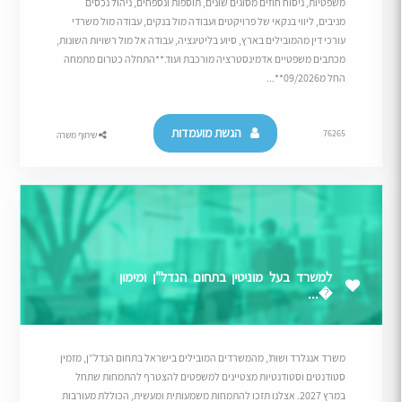
משפטיות, ניסוח חוזים מסוגים שונים, תוספות ונספחים, ניהול נכסים
מניבים, ליווי בנקאי של פרויקטים ועבודה מול בנקים, עבודה מול משרדי
עורכי דין מהמובילים בארץ, סיוע בליטיגציה, עבודה אל מול רשויות השונות,
מכתבים משפטיים אדמינסטרציה מורכבת ועוד.**התחלה כטרום מתמחה
החל מ09/2026**...
הגשת מועמדות
76265
שיתוף משרה
למשרד בעל מוניטין בתחום הנדל"ן ומימון
�...
משרד אנגלרד ושות’, מהמשרדים המובילים בישראל בתחום הנדל”ן, מזמין
סטודנטים וסטודנטיות מצטיינים למשפטים להצטרף להתמחות שתחל
במרץ 2027. אצלנו תזכו להתמחות משמעותית ומעשית, הכוללת מעורבות