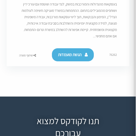
בעסקאות מהגדולות והמורכבות במשק, לצד עבודה שוטפת עם עורכי דין
ושותפים מהמובילים בתחום. ההתמחות במשרד מעניקה חשיפה לעולמות
הנדל”ן, המימון והבנקאות, תוך ליווי עסקאות מורכבות, עבודה משפטית
מגוונת, למידה מקצועית יומיומית והשתלבות בסביבת עבודה איכותית,
מקצועית ומשפחתית. קיימת אפשרות להשתלב במשרת טרום-התמחות.
אם אתם מחפשי...
הגשת מועמדות
76262
שיתוף משרה
תנו לקודקס למצוא
עבורכם