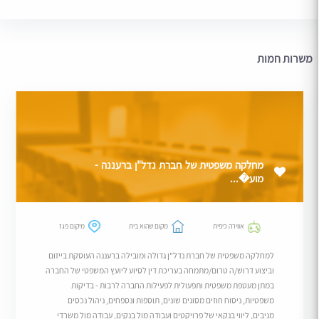
משרות חמות
מחלקה משפטית של חברת נדל"ן ברעננה -
מוע�...
אווירה כיפית
מקום שהוא בית
מיקום פגז
למחלקה משפטית של חברת נדל"ן גדולה ומובילה ברעננה העוסקת בייזום
וביצוע דרוש/ה טרום/מתמחה בעריכת דין לסיוע ליועץ המשפטי של החברה
במתן מעטפת משפטית ותפעולית לפעילות החברה לרבות - בדיקות
משפטיות, ניסוח חוזים מסוגים שונים, תוספות ונספחים, ניהול נכסים
מניבים, ליווי בנקאי של פרויקטים ועבודה מול בנקים, עבודה מול משרדי