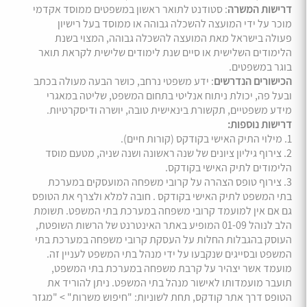
דרישות המשרה
: סטודנט לתואר ראשון במשפטים ממוסד אקדמי
מוכר על ידי המועצה להשכלה גבוהה או ממוסד בעל רישיון
פעולה בישראל מאת המועצה להשכלה גבוהה, המצוי בשנת
הלימודים השלישית או סיים שנת לימודים שלישית לקראת תואר
בוגר במשפטים.
הכישורים הנדרשים
: ידע משפטי נרחב, כושר הבעה מעולה בכתב
ובעל פה, יכולת ניתוח אנליטי בתחום המשפט, שליטה במאגרי
מידע משפטיים, תקשורת בינאישית טובה, יושרה ודיסקרטיות.
דרישות נוספות:
1. מילוי התיק האישי בקודקס (קורות חיים).
2. צירוף גיליון ציונים של שנה ראשונה ושנה שניה, מטעם מוסד
הלימודים לתיק האישי בקודקס.
3. צירוף טופס הצהרה על קרובי משפחה המועסקים במערכת
בתי המשפט לתיק האישי בקודקס . חובה למלא ולצרף את הטופס
גם אם אין למועמד קרובי משפחה במערכת בתי המשפט. תשומת
הלב לנוהל 01-09 המופיע באתר האינטרנט של הרשות השופטת,
העוסק בהגבלות החלות על העסקת קרובי משפחה במערכת בתי
המשפט ובסייגים שנקבעו על ידי מנהל בתי המשפט לעניין זה.
מועמד אשר יצהיר על קרבת משפחה במערכת בתי המשפט,
תועבר מועמדותו לאישור מנהל בתי המשפט. ניתן להוריד את
הטופס דרך אתר קודקס, תחת לשוניות: "חיפוש משרות" > "מגזר