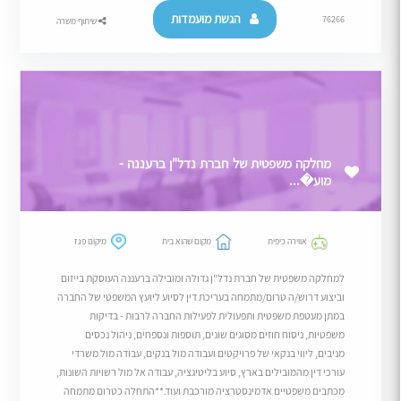
הגשת מועמדות
76266
שיתוף משרה
מחלקה משפטית של חברת נדל"ן ברעננה -
מוע�...
אווירה כיפית
מקום שהוא בית
מיקום פגז
למחלקה משפטית של חברת נדל"ן גדולה ומובילה ברעננה העוסקת בייזום
וביצוע דרוש/ה טרום/מתמחה בעריכת דין לסיוע ליועץ המשפטי של החברה
במתן מעטפת משפטית ותפעולית לפעילות החברה לרבות - בדיקות
משפטיות, ניסוח חוזים מסוגים שונים, תוספות ונספחים, ניהול נכסים
מניבים, ליווי בנקאי של פרויקטים ועבודה מול בנקים, עבודה מול משרדי
עורכי דין מהמובילים בארץ, סיוע בליטיגציה, עבודה אל מול רשויות השונות,
מכתבים משפטיים אדמינסטרציה מורכבת ועוד.**התחלה כטרום מתמחה