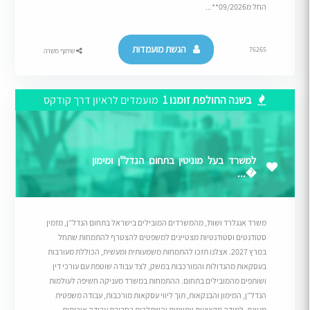
החל מ09/2026**...
הגשת מועמדות
76265
שיתוף משרה
בשנה החולפת זומנו 1
מועמדים לראיון דרך קודקס
למשרד בעל מוניטין בתחום הנדל"ן ומימון
�...
משרד אנגלרד ושות’, מהמשרדים המובילים בישראל בתחום הנדל”ן, מזמין
סטודנטים וסטודנטיות מצטיינים למשפטים להצטרף להתמחות שתחל
במרץ 2027. אצלנו תזכו להתמחות משמעותית ומעשית, הכוללת מעורבות
בעסקאות מהגדולות והמורכבות במשק, לצד עבודה שוטפת עם עורכי דין
ושותפים מהמובילים בתחום. ההתמחות במשרד מעניקה חשיפה לעולמות
הנדל”ן, המימון והבנקאות, תוך ליווי עסקאות מורכבות, עבודה משפטית
מגוונת, למידה מקצועית יומיומית והשתלבות בסביבת עבודה איכותית,