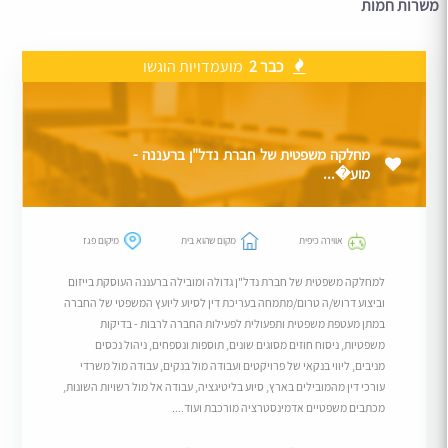
משרות חמות
כבר 2
מועמדויות הוגשו
מחלקה משפטית של חברת נדל"ן ברעננה -
מוע�...
אווירה כיפית
מקום שהוא בית
מיקום פגז
למחלקה משפטית של חברת נדל"ן גדולה ומובילה ברעננה העוסקת בייזום
וביצוע דרוש/ה טרום/מתמחה בעריכת דין לסיוע ליועץ המשפטי של החברה
במתן מעטפת משפטית ותפעולית לפעילות החברה לרבות - בדיקות
משפטיות, ניסוח חוזים מסוגים שונים, תוספות ונספחים, ניהול נכסים
מניבים, ליווי בנקאי של פרויקטים ועבודה מול בנקים, עבודה מול משרדי
עורכי דין מהמובילים בארץ, סיוע בליטיגציה, עבודה אל מול רשויות השונות,
מכתבים משפטיים אדמינסטרציה מורכבת ועוד....