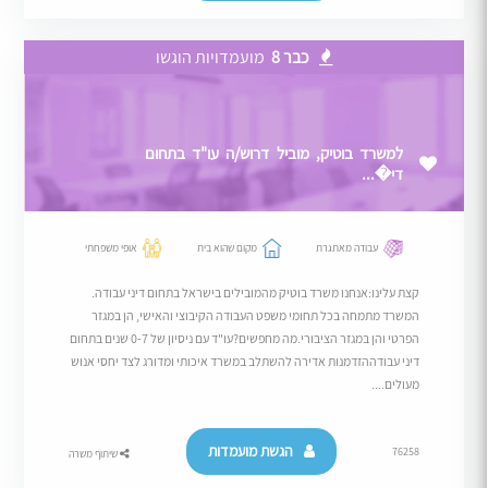
כבר 8
מועמדויות הוגשו
למשרד בוטיק, מוביל דרוש/ה עו"ד בתחום
די�...
עבודה מאתגרת
מקום שהוא בית
אופי משפחתי
קצת עלינו:אנחנו משרד בוטיק מהמובילים בישראל בתחום דיני עבודה.
המשרד מתמחה בכל תחומי משפט העבודה הקיבוצי והאישי, הן במגזר
הפרטי והן במגזר הציבורי.מה מחפשים?עו"ד עם ניסיון של 0-7 שנים בתחום
דיני עבודההזדמנות אדירה להשתלב במשרד איכותי ומדורג לצד יחסי אנוש
מעולים....
הגשת מועמדות
76258
שיתוף משרה