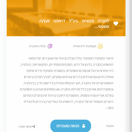
לחברה ציבורית בינ"ל דרוש/ה יועץ/ת
משפטי...
מקצוענות ללא פשרות
עבודה מאתגרת
תיאור התפקיד:התפקיד כולל הובלה וניהול של מגוון רחב של תחומי
המשפט בחברה, בדגש על רכש, הסכמים מסחריים, התקשרויות, רגולציה,
דיני תחרות וניהול סכסוכים משפטיים. במסגרת התפקיד נדרש שיתוף
פעולה הדוק עם מנהלים בכירים וגורמים עסקיים, לצורך תמיכה ביעדים
האסטרטגיים של החברה, תוך הבטחת עמידה בדרישות הדין, ברגולציה
ובסטנדרטים אתיים בכלל פעילות החברה.אנו מחפשים מנהיג/ה משפטי/ת
בעל/ת אוריינטציה עסקית, המסוגל/ת לאזן בין ניהול סיכונים לבין קידום
היעדים המסחריים של החברה, להשפיע על בעלי עניין בכירים ולהצליח
בסבי...
הגשת מועמדות
76264
שיתוף משרה