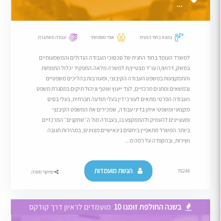
...
נמצא בחוד החנית
אופי משפחתי
עבודה מאתגרת
למשרד העומד בחוד החנית של סכסוכי העבודה הגדולים והמשמעותיים
במשק, דרוש/ה עו״ד מצטיין/ת למשרה מלאה.התפקיד יכלול התמחות
והתמקצעות במשפט העבודה הקיבוצי, ומעורבות בהליכים משפטיים
ובמשאים ומתנים מרכזיים, לצד ייעוץ שוטף וניהול תיקים במסגרת משפט
העבודה הפרטי.מתאים לעורכי דין בעלי תודעה חברתית, בעלי בסיס
מקצועי ומשפטי איתן בדיני עבודה, שמכירים את המשפט הקיבוצי
ומעוניינים להעמיק ולהתמקצע בו, בעבודה מול ה״שחקנים״ המרכזיים
ביותר.המשרד מתאפיין ביחסים בינאישיים מצוינים, במהירות תגובה
ושירות, ובהקפדה על רמה מ...
הגשת מועמדות
76248
שיתוף משרה
בשנה החולפת זומנו 10
מועמדים לראיון דרך קודקס