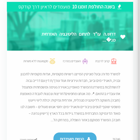
בשנה החולפת זומנו 10
מועמדים לראיון דרך קודקס
דרוש.ה עו"ד לתחום הליטיגציה האזרחית
מנ�...
קרוב לרכבת
העובדים במרכז
מקצוענות ללא פשרות
למשרד מדורג ובעל מוניטין המייצג רשויות מקומיות, ועדות מקומיות לתכנון
ובניה, תאגידי מים וביוב, חברות עירוניות ועוד עורך/ת דין עם דרייב גבוה
להשתלבות במשרדנו!המשרד מאופיין באווירה נעימה ומשפחתית ומתגמל
את עובדיו בהתאם.​📍 מה אנחנו מחפשים?חריצות ונכונות לעבודה מאומצת
(חובה).​תשוקה לליטיגציה מנהלית, אזרחית ונזיקית.​יכולת ליווי וייעוץ
משפטי שוטף לגופים ציבוריים ותאגידי מים.​יחסי אנוש מעולים – חשובה לנו
מאוד הדינמיקה החברתית במשרד.​ניידות בכל הארץ (רישיון נהיגה –
חובה).המשרד ממוקם באזור השפלה, במרחק הל...
הגשת מועמדות
76246
שיתוף משרה