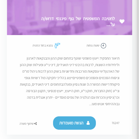
לחטיבה המשפטית של גוף פיננסי דרוש/ה
עו"...
שעות נוחות
נמצא בחוד החנית
תיאור התפקיד:ייעוץ משפטי שוטף בתחום שוק ההון והבנקאות לארגון
וליחידותיו השונות, לרבות בהיבטי דיני תאגידים, דיני ני"ע ופעילות שוק ההון
של הארגוןליווי עסקאות מורכבות וחדשניות בשוק ההון לרבות ניהול מו"מ
וניסוח הסכמים ומסמכים משפטייםייצוג בהליכי חקיקה מול רשויות וגופי
פיקוחדרישות המשרה:3 שנות נסיון ומעלהבתחומים: דיני תאגידים, בנקאות
וני"ע (חוק החברות, חוק ני"ע, חוק הייעוץ, ייעוץ פנסיוני, תקנון הבורסה
וכו')ניסיון והכרות עם רגולציה של גופים מוסדיים - יתרון אנגלית ברמה
גבוההיחסי אנוש מעו...
הגשת מועמדות
76247
שיתוף משרה