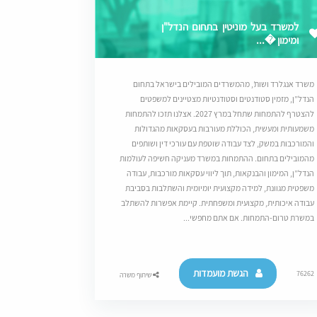
למשרד בעל מוניטין בתחום הנדל"ן
ומימון �...
משרד אנגלרד ושות’, מהמשרדים המובילים בישראל בתחום
הנדל”ן, מזמין סטודנטים וסטודנטיות מצטיינים למשפטים
להצטרף להתמחות שתחל במרץ 2027. אצלנו תזכו להתמחות
משמעותית ומעשית, הכוללת מעורבות בעסקאות מהגדולות
והמורכבות במשק, לצד עבודה שוטפת עם עורכי דין ושותפים
מהמובילים בתחום. ההתמחות במשרד מעניקה חשיפה לעולמות
הנדל”ן, המימון והבנקאות, תוך ליווי עסקאות מורכבות, עבודה
משפטית מגוונת, למידה מקצועית יומיומית והשתלבות בסביבת
עבודה איכותית, מקצועית ומשפחתית. קיימת אפשרות להשתלב
במשרת טרום-התמחות. אם אתם מחפשי...
הגשת מועמדות
76262
שיתוף משרה