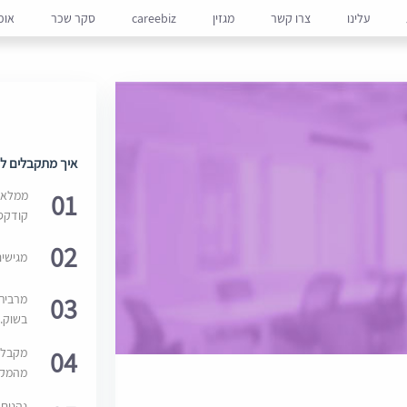
עלינו
צרו קשר
מגזין
careebiz
סקר שכר
אופ
איך מתקבלים למ
01
ממלאים
קודקס
02
מגישי
03
מרבית
בשוק. 
04
מקבלי
מהמקור
נהנים 