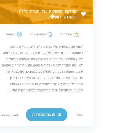
מחלקה משפטית של חברת נדל"ן
ברעננה - מוע�...
אווירה כיפית
מקום שהוא בית
מיקום פגז
למחלקה משפטית של חברת נדל"ן גדולה ומובילה ברעננה
העוסקת בייזום וביצוע דרוש/ה טרום/מתמחה בעריכת דין לסיוע
ליועץ המשפטי של החברה במתן מעטפת משפטית ותפעולית
לפעילות החברה לרבות - בדיקות משפטיות, ניסוח חוזים מסוגים
שונים, תוספות ונספחים, ניהול נכסים מניבים, ליווי בנקאי של
פרויקטים ועבודה מול בנקים, עבודה מול משרדי עורכי דין
מהמובילים בארץ, סיוע בליטיגציה, עבודה אל מול רשויות
השונות, מכתבים משפטיים אדמינסטרציה מורכבת ועוד....
הגשת מועמדות
76266
שיתוף משרה