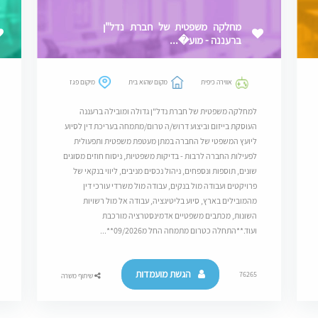
מחלקה משפטית של חברת נדל"ן
ברעננה - מוע�...
אווירה כיפית
מקום שהוא בית
מיקום פגז
למחלקה משפטית של חברת נדל"ן גדולה ומובילה ברעננה
העוסקת בייזום וביצוע דרוש/ה טרום/מתמחה בעריכת דין לסיוע
ליועץ המשפטי של החברה במתן מעטפת משפטית ותפעולית
לפעילות החברה לרבות - בדיקות משפטיות, ניסוח חוזים מסוגים
שונים, תוספות ונספחים, ניהול נכסים מניבים, ליווי בנקאי של
פרויקטים ועבודה מול בנקים, עבודה מול משרדי עורכי דין
מהמובילים בארץ, סיוע בליטיגציה, עבודה אל מול רשויות
השונות, מכתבים משפטיים אדמינסטרציה מורכבת
ועוד.**התחלה כטרום מתמחה החל מ09/2026**...
הגשת מועמדות
76265
שיתוף משרה