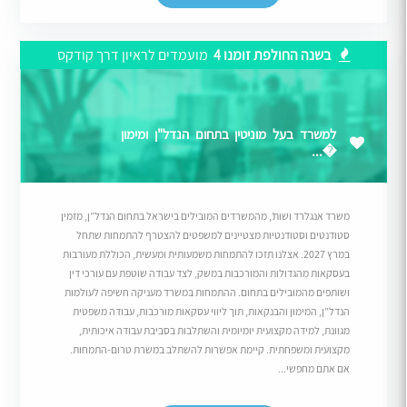
בשנה החולפת זומנו 4
מועמדים לראיון דרך קודקס
למשרד בעל מוניטין בתחום הנדל"ן ומימון
�...
משרד אנגלרד ושות’, מהמשרדים המובילים בישראל בתחום הנדל”ן, מזמין
סטודנטים וסטודנטיות מצטיינים למשפטים להצטרף להתמחות שתחל
במרץ 2027. אצלנו תזכו להתמחות משמעותית ומעשית, הכוללת מעורבות
בעסקאות מהגדולות והמורכבות במשק, לצד עבודה שוטפת עם עורכי דין
ושותפים מהמובילים בתחום. ההתמחות במשרד מעניקה חשיפה לעולמות
הנדל”ן, המימון והבנקאות, תוך ליווי עסקאות מורכבות, עבודה משפטית
מגוונת, למידה מקצועית יומיומית והשתלבות בסביבת עבודה איכותית,
מקצועית ומשפחתית. קיימת אפשרות להשתלב במשרת טרום-התמחות.
אם אתם מחפשי...