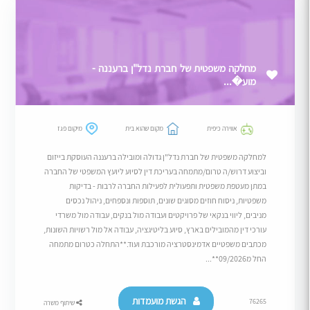
מחלקה משפטית של חברת נדל"ן ברעננה -
מוע�...
אווירה כיפית
מקום שהוא בית
מיקום פגז
למחלקה משפטית של חברת נדל"ן גדולה ומובילה ברעננה העוסקת בייזום
וביצוע דרוש/ה טרום/מתמחה בעריכת דין לסיוע ליועץ המשפטי של החברה
במתן מעטפת משפטית ותפעולית לפעילות החברה לרבות - בדיקות
משפטיות, ניסוח חוזים מסוגים שונים, תוספות ונספחים, ניהול נכסים
מניבים, ליווי בנקאי של פרויקטים ועבודה מול בנקים, עבודה מול משרדי
עורכי דין מהמובילים בארץ, סיוע בליטיגציה, עבודה אל מול רשויות השונות,
מכתבים משפטיים אדמינסטרציה מורכבת ועוד.**התחלה כטרום מתמחה
החל מ09/2026**...
הגשת מועמדות
76265
שיתוף משרה