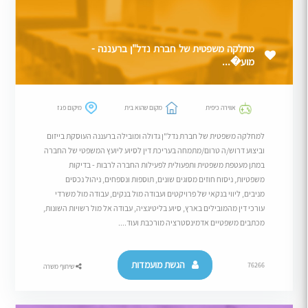
מחלקה משפטית של חברת נדל"ן ברעננה -
מוע�...
אווירה כיפית
מקום שהוא בית
מיקום פגז
למחלקה משפטית של חברת נדל"ן גדולה ומובילה ברעננה העוסקת בייזום
וביצוע דרוש/ה טרום/מתמחה בעריכת דין לסיוע ליועץ המשפטי של החברה
במתן מעטפת משפטית ותפעולית לפעילות החברה לרבות - בדיקות
משפטיות, ניסוח חוזים מסוגים שונים, תוספות ונספחים, ניהול נכסים
מניבים, ליווי בנקאי של פרויקטים ועבודה מול בנקים, עבודה מול משרדי
עורכי דין מהמובילים בארץ, סיוע בליטיגציה, עבודה אל מול רשויות השונות,
מכתבים משפטיים אדמינסטרציה מורכבת ועוד....
הגשת מועמדות
76266
שיתוף משרה