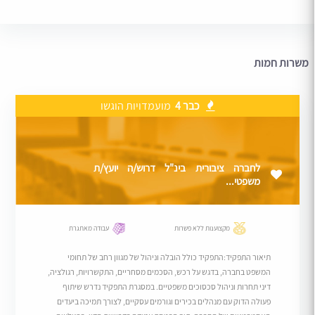
משרות חמות
כבר 4
מועמדויות הוגשו
לחברה ציבורית בינ"ל דרוש/ה יועץ/ת
משפטי...
מקצוענות ללא פשרות
עבודה מאתגרת
תיאור התפקיד:התפקיד כולל הובלה וניהול של מגוון רחב של תחומי
המשפט בחברה, בדגש על רכש, הסכמים מסחריים, התקשרויות, רגולציה,
דיני תחרות וניהול סכסוכים משפטיים. במסגרת התפקיד נדרש שיתוף
פעולה הדוק עם מנהלים בכירים וגורמים עסקיים, לצורך תמיכה ביעדים