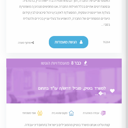
האסטרטגיים של החברה, תוך הבטחת עמידה בדרישות הדין, ברגולציה
ובסטנדרטים אתיים בכלל פעילות החברה.אנו מחפשים מנהיג/ה משפטי/ת
בעל/ת אוריינטציה עסקית, המסוגל/ת לאזן בין ניהול סיכונים לבין קידום
היעדים המסחריים של החברה, להשפיע על בעלי עניין בכירים ולהצליח
בסבי...
הגשת מועמדות
76264
שיתוף משרה
כבר 8
מועמדויות הוגשו
למשרד בוטיק, מוביל דרוש/ה עו"ד בתחום
די�...
עבודה מאתגרת
מקום שהוא בית
אופי משפחתי
קצת עלינו:אנחנו משרד בוטיק מהמובילים בישראל בתחום דיני עבודה.