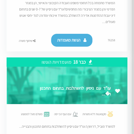
המשרד מתמחה בכל תחומי משפט העבודה הקיבוצי והאישי, הן במגזר
הפרטי והן במגזר הציבורי.מה מחפשים?עו"ד עם ניסיון של 0-7 שנים בתחום
דיני עבודההזדמנות אדירה להשתלב במשרד איכותי ומדורג לצד יחסי אנוש
מעולים....
הגשת מועמדות
76258
שיתוף משרה
כבר 18
מועמדויות הוגשו
עו"ד עם ניסיון להשתלבות בתחום התכנון
ו�...
מקצוענות ללא פשרות
עם הנוף הכי יפה
משלם מעל לממוצע
למשרד מוביל, דרוש/ה עו"ד עם ניסיון להשתלבות בתחום התכנון והבנייה...