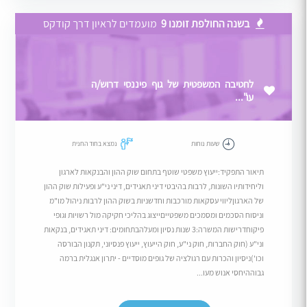
בשנה החולפת זומנו 9
מועמדים לראיון דרך קודקס
לחטיבה המשפטית של גוף פיננסי דרוש/ה
עו"...
שעות נוחות
נמצא בחוד החנית
תיאור התפקיד:ייעוץ משפטי שוטף בתחום שוק ההון והבנקאות לארגון
וליחידותיו השונות, לרבות בהיבטי דיני תאגידים, דיני ני"ע ופעילות שוק ההון
של הארגוןליווי עסקאות מורכבות וחדשניות בשוק ההון לרבות ניהול מו"מ
וניסוח הסכמים ומסמכים משפטייםייצוג בהליכי חקיקה מול רשויות וגופי
פיקוחדרישות המשרה:3 שנות נסיון ומעלהבתחומים: דיני תאגידים, בנקאות
וני"ע (חוק החברות, חוק ני"ע, חוק הייעוץ, ייעוץ פנסיוני, תקנון הבורסה
וכו')ניסיון והכרות עם רגולציה של גופים מוסדיים - יתרון אנגלית ברמה
גבוההיחסי אנוש מעו...