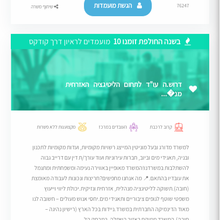
הגשת מועמדות
76247
שיתוף משרה
בשנה החולפת זומנו 10
מועמדים לראיון דרך קודקס
דרוש.ה עו"ד לתחום הליטיגציה האזרחית
מנ�...
קרוב לרכבת
העובדים במרכז
מקצוענות ללא פשרות
למשרד מדורג ובעל מוניטין המייצג רשויות מקומיות, ועדות מקומיות לתכנון
ובניה, תאגידי מים וביוב, חברות עירוניות ועוד עורך/ת דין עם דרייב גבוה
להשתלבות במשרדנו!המשרד מאופיין באווירה נעימה ומשפחתית ומתגמל
את עובדיו בהתאם.​📍 מה אנחנו מחפשים?חריצות ונכונות לעבודה מאומצת
(חובה).​תשוקה לליטיגציה מנהלית, אזרחית ונזיקית.​יכולת ליווי וייעוץ
משפטי שוטף לגופים ציבוריים ותאגידי מים.​יחסי אנוש מעולים – חשובה לנו
מאוד הדינמיקה החברתית במשרד.​ניידות בכל הארץ (רישיון נהיגה –
חובה).המשרד ממוקם באזור השפלה, במרחק הל...