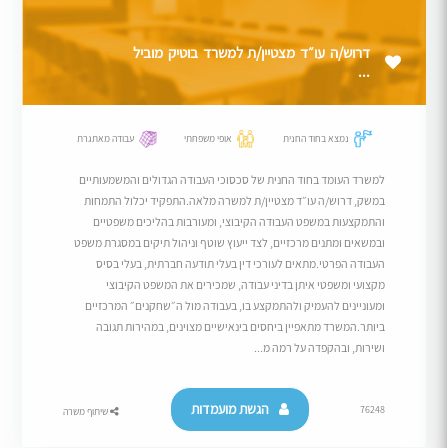
דרוש/ה עו״ד מצטיין/ת למשרד בוטיק מוביל
...
נמצא בחוד החנית
אופי משפחתי
עבודה מאתגרת
למשרד העומד בחוד החנית של סכסוכי העבודה הגדולים והמשמעותיים
במשק, דרוש/ה עו״ד מצטיין/ת למשרה מלאה.התפקיד יכלול התמחות
והתמקצעות במשפט העבודה הקיבוצי, ומעורבות בהליכים משפטיים
ובמשאים ומתנים מרכזיים, לצד ייעוץ שוטף וניהול תיקים במסגרת משפט
העבודה הפרטי.מתאים לעורכי דין בעלי תודעה חברתית, בעלי בסיס
מקצועי ומשפטי איתן בדיני עבודה, שמכירים את המשפט הקיבוצי
ומעוניינים להעמיק ולהתמקצע בו, בעבודה מול ה״שחקנים״ המרכזיים
ביותר.המשרד מתאפיין ביחסים בינאישיים מצוינים, במהירות תגובה
ושירות, ובהקפדה על רמה מ...
הגשת מועמדות
76248
שיתוף משרה