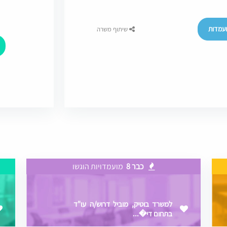
עמדות
שיתוף משרה
כבר 8
מועמדויות הוגשו
למשרד בוטיק, מוביל דרוש/ה עו"ד
בתחום די�...