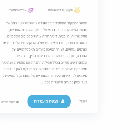
מקצוענות ללא פשרות
עבודה מאתגרת
תיאור התפקיד:התפקיד כולל הובלה וניהול של מגוון רחב של
תחומי המשפט בחברה, בדגש על רכש, הסכמים מסחריים,
התקשרויות, רגולציה, דיני תחרות וניהול סכסוכים משפטיים.
במסגרת התפקיד נדרש שיתוף פעולה הדוק עם מנהלים בכירים
וגורמים עסקיים, לצורך תמיכה ביעדים האסטרטגיים של
החברה, תוך הבטחת עמידה בדרישות הדין, ברגולציה
ובסטנדרטים אתיים בכלל פעילות החברה.אנו מחפשים מנהיג/ה
משפטי/ת בעל/ת אוריינטציה עסקית, המסוגל/ת לאזן בין ניהול
סיכונים לבין קידום היעדים המסחריים של החברה, להשפיע על
בעלי עניין בכירים ולהצליח בסבי...
הגשת מועמדות
76264
שיתוף משרה