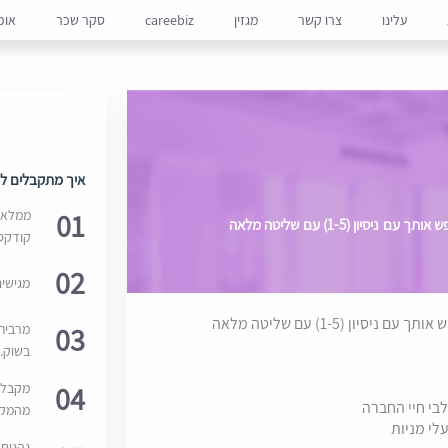
עלינו
צרו קשר
מגזין
careebiz
סקר שכר
אופ
איך מתקבלים למ
01
ממלאים
משרד מוביל בתחום ההייטק והcorporata מחפש אותך עם ניסיון (1-5) עם שליטה מלאה
קודקס
02
מגישי
משרד מוביל בתחום ההייטק והcorporata , מחפש אותך עם ניסיון (1-5) עם שליטה מלאה
03
מרבית
בשוק. 
04
מקבלי
בי חיי החברה
מהמקור
לי מניות
נהנים 