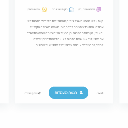
עבודה מאתגרת
מקום שהוא בית
אופי משפחתי
קצת עלינו:אנחנו משרד בוטיק מהמובילים בישראל בתחום דיני
עבודה. המשרד מתמחה בכל תחומי משפט העבודה הקיבוצי
והאישי, הן במגזר הפרטי והן במגזר הציבורי.מה מחפשים?עו"ד
עם ניסיון של 0-7 שנים בתחום דיני עבודההזדמנות אדירה
להשתלב במשרד איכותי ומדורג לצד יחסי אנוש מעולים....
הגשת מועמדות
76258
שיתוף משרה