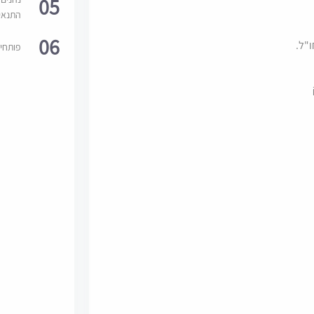
05
התנאי
06
פותחי