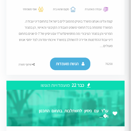
עבודה מאתגרת
מקום שהוא בית
אופי משפחתי
קצת עלינו:אנחנו משרד בוטיק מהמובילים בישראל בתחום דיני עבודה.
המשרד מתמחה בכל תחומי משפט העבודה הקיבוצי והאישי, הן במגזר
הפרטי והן במגזר הציבורי.מה מחפשים?עו"ד עם ניסיון של 0-7 שנים בתחום
דיני עבודההזדמנות אדירה להשתלב במשרד איכותי ומדורג לצד יחסי אנוש
מעולים....
הגשת מועמדות
76258
שיתוף משרה
כבר 22
מועמדויות הוגשו
עו"ד עם ניסיון להשתלבות בתחום התכנון
ו�...