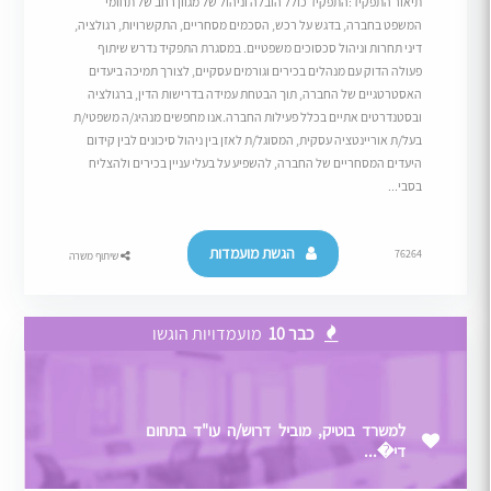
תיאור התפקיד:התפקיד כולל הובלה וניהול של מגוון רחב של תחומי
המשפט בחברה, בדגש על רכש, הסכמים מסחריים, התקשרויות, רגולציה,
דיני תחרות וניהול סכסוכים משפטיים. במסגרת התפקיד נדרש שיתוף
פעולה הדוק עם מנהלים בכירים וגורמים עסקיים, לצורך תמיכה ביעדים
האסטרטגיים של החברה, תוך הבטחת עמידה בדרישות הדין, ברגולציה
ובסטנדרטים אתיים בכלל פעילות החברה.אנו מחפשים מנהיג/ה משפטי/ת
בעל/ת אוריינטציה עסקית, המסוגל/ת לאזן בין ניהול סיכונים לבין קידום
היעדים המסחריים של החברה, להשפיע על בעלי עניין בכירים ולהצליח
בסבי...
הגשת מועמדות
76264
שיתוף משרה
כבר 10
מועמדויות הוגשו
למשרד בוטיק, מוביל דרוש/ה עו"ד בתחום
די�...