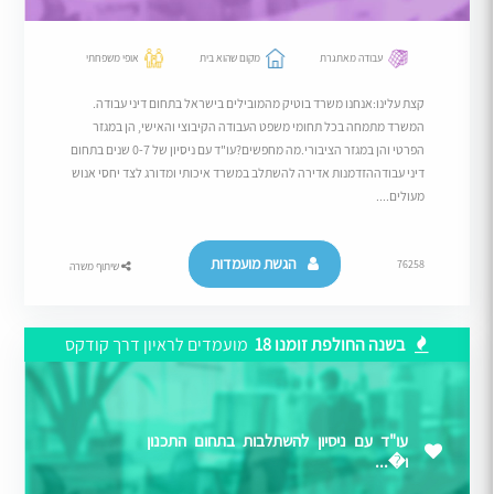
עבודה מאתגרת
מקום שהוא בית
אופי משפחתי
קצת עלינו:אנחנו משרד בוטיק מהמובילים בישראל בתחום דיני עבודה.
המשרד מתמחה בכל תחומי משפט העבודה הקיבוצי והאישי, הן במגזר
הפרטי והן במגזר הציבורי.מה מחפשים?עו"ד עם ניסיון של 0-7 שנים בתחום
דיני עבודההזדמנות אדירה להשתלב במשרד איכותי ומדורג לצד יחסי אנוש
מעולים....
הגשת מועמדות
76258
שיתוף משרה
בשנה החולפת זומנו 18
מועמדים לראיון דרך קודקס
עו"ד עם ניסיון להשתלבות בתחום התכנון
ו�...