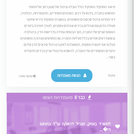
תיאור התפקיד:התפקיד כולל הובלה וניהול של מגוון רחב של תחומי
המשפט בחברה, בדגש על רכש, הסכמים מסחריים, התקשרויות, רגולציה,
דיני תחרות וניהול סכסוכים משפטיים. במסגרת התפקיד נדרש שיתוף
פעולה הדוק עם מנהלים בכירים וגורמים עסקיים, לצורך תמיכה ביעדים
האסטרטגיים של החברה, תוך הבטחת עמידה בדרישות הדין, ברגולציה
ובסטנדרטים אתיים בכלל פעילות החברה.אנו מחפשים מנהיג/ה משפטי/ת
בעל/ת אוריינטציה עסקית, המסוגל/ת לאזן בין ניהול סיכונים לבין קידום
היעדים המסחריים של החברה, להשפיע על בעלי עניין בכירים ולהצליח
בסבי...
הגשת מועמדות
76264
שיתוף משרה
כבר 8
מועמדויות הוגשו
למשרד בוטיק, מוביל דרוש/ה עו"ד בתחום
די�...