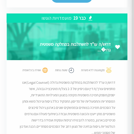
כבר 19
מועמדויות הוגשו
דרוש/ה עו"ד להשתלבות במחלקה משפטית
גדו�...
מקצוענות ללא פשרות
שעות נוחות
אווירה בינלאומית
דרוש/ה עו"ד להשתלבות במחלקה משפטית גדולה (Legal Counsel)אנו
מחפשים עורך/ת דין עם ניסיון של 1-3 בעל/ת מוטיבציה גבוהה, אשר
יספק/תספק תמיכה משפטית מקיפה במגוון הפעילויות התאגידיות,
המסחריות והתפעוליות של מדיסון.התפקיד כולל:ניסוח וניהול משא ומתן
על הסכמים.תמיכה בצוותים ובממשקים שונים בארגון.ניהול סיכונים
משפטיים.מתן ייעוץ והכוונה משפטית.עבודה בשיתוף פעולה עם גורמים
פנימיים בארגון, במטרה להבטיח רציפות עסקית ועמידה בדרישות
רגולטוריות.ניסוח ובחינה של מגוון רחב של הסכמים מסחריים.הכנה ועדכון
של מסמכי ממש...