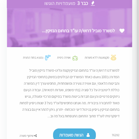
כבר 3
מועמדויות הוגשו
למשרד מוביל דרוש/ה עו"ד בתחום הנזיקין...
מקצוענות ללא פשרות
אווירה כיפית
נמצא בחוד החנית
למשרדנו דרוש/ה עו"ד בתחום הנזיקיןקצת עלינו-משרד נזיקין מוביל
המדורג בduns 100 כאחד המשרדים הבולטים במשק בתחומי הנזיקין
והביטוח הלאומי, עם אווירה צעירה ומשפחתית, מחפש עורך דין.המשרה
כוללת ליטיגציה על כל סוגיה (בתי משפט, וועדות רפואיות). עבודה הן עם
ניזוקים פרטיים והן עם חברות ביטוח.משרד במיקום מרכזי ומעולה, נגיש
מאוד לתחבורה ציבורית .מה אנחנו מחפשים?עו"ד בעל 3 שנות ניסיון לפחות
בתחום הנזיקין.ניסיון בניהול דיוני הוכחות- יתרון. ניתן להתראיין גם בצורה
דיסקרטית לעו"ד מתוך התחום.התנסחות בעל פה וב...
הגשת מועמדות
76292
שיתוף משרה