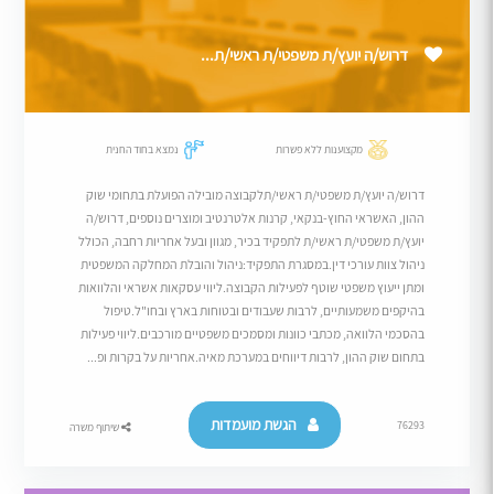
דרוש/ה יועץ/ת משפטי/ת ראשי/ת...
מקצוענות ללא פשרות
נמצא בחוד החנית
דרוש/ה יועץ/ת משפטי/ת ראשי/תלקבוצה מובילה הפועלת בתחומי שוק
ההון, האשראי החוץ-בנקאי, קרנות אלטרנטיב ומוצרים נוספים, דרוש/ה
יועץ/ת משפטי/ת ראשי/ת לתפקיד בכיר, מגוון ובעל אחריות רחבה, הכולל
ניהול צוות עורכי דין.במסגרת התפקיד:ניהול והובלת המחלקה המשפטית
ומתן ייעוץ משפטי שוטף לפעילות הקבוצה.ליווי עסקאות אשראי והלוואות
בהיקפים משמעותיים, לרבות שעבודים ובטוחות בארץ ובחו"ל.טיפול
בהסכמי הלוואה, מכתבי כוונות ומסמכים משפטיים מורכבים.ליווי פעילות
בתחום שוק ההון, לרבות דיווחים במערכת מאיה.אחריות על בקרות ופ...
הגשת מועמדות
76293
שיתוף משרה