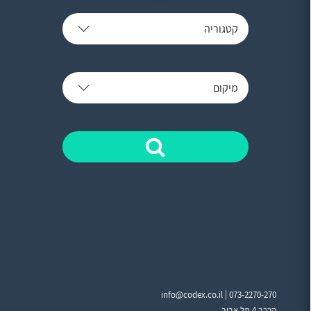
קטגוריה
מיקום
info@codex.co.il |
073-2270-270
הרכב 4 תל אביב