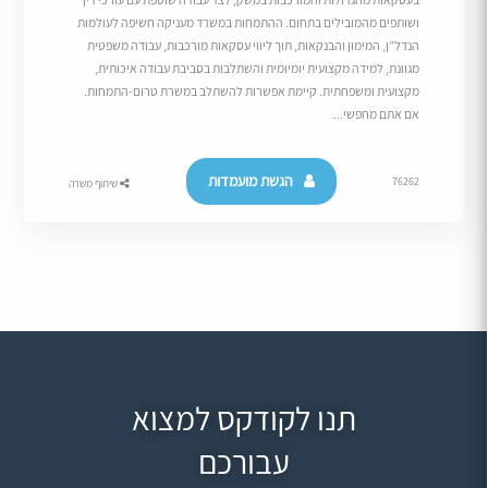
ושותפים מהמובילים בתחום. ההתמחות במשרד מעניקה חשיפה לעולמות
הנדל”ן, המימון והבנקאות, תוך ליווי עסקאות מורכבות, עבודה משפטית
מגוונת, למידה מקצועית יומיומית והשתלבות בסביבת עבודה איכותית,
מקצועית ומשפחתית. קיימת אפשרות להשתלב במשרת טרום-התמחות.
אם אתם מחפשי...
הגשת מועמדות
76262
שיתוף משרה
תנו לקודקס למצוא
עבורכם