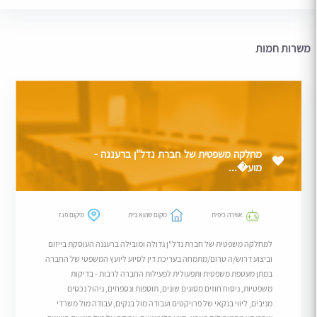
משרות חמות
מחלקה משפטית של חברת נדל"ן ברעננה -
מוע�...
אווירה כיפית
מקום שהוא בית
מיקום פגז
למחלקה משפטית של חברת נדל"ן גדולה ומובילה ברעננה העוסקת בייזום
וביצוע דרוש/ה טרום/מתמחה בעריכת דין לסיוע ליועץ המשפטי של החברה
במתן מעטפת משפטית ותפעולית לפעילות החברה לרבות - בדיקות
משפטיות, ניסוח חוזים מסוגים שונים, תוספות ונספחים, ניהול נכסים
מניבים, ליווי בנקאי של פרויקטים ועבודה מול בנקים, עבודה מול משרדי