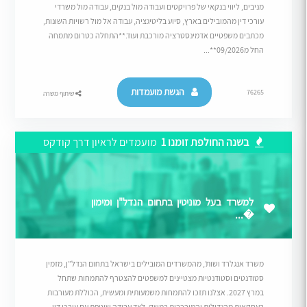
מניבים, ליווי בנקאי של פרויקטים ועבודה מול בנקים, עבודה מול משרדי
עורכי דין מהמובילים בארץ, סיוע בליטיגציה, עבודה אל מול רשויות השונות,
מכתבים משפטיים אדמינסטרציה מורכבת ועוד.**התחלה כטרום מתמחה
החל מ09/2026**...
הגשת מועמדות
76265
שיתוף משרה
בשנה החולפת זומנו 1
מועמדים לראיון דרך קודקס
למשרד בעל מוניטין בתחום הנדל"ן ומימון
�...
משרד אנגלרד ושות’, מהמשרדים המובילים בישראל בתחום הנדל”ן, מזמין
סטודנטים וסטודנטיות מצטיינים למשפטים להצטרף להתמחות שתחל
במרץ 2027. אצלנו תזכו להתמחות משמעותית ומעשית, הכוללת מעורבות
בעסקאות מהגדולות והמורכבות במשק, לצד עבודה שוטפת עם עורכי דין