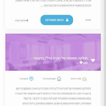
עורכי דין מהמובילים בארץ, סיוע בליטיגציה, עבודה אל מול רשויות השונות,
מכתבים משפטיים אדמינסטרציה מורכבת ועוד....
הגשת מועמדות
76266
שיתוף משרה
מחלקה משפטית של חברת נדל"ן ברעננה -
מוע�...
אווירה כיפית
מקום שהוא בית
מיקום פגז
למחלקה משפטית של חברת נדל"ן גדולה ומובילה ברעננה העוסקת בייזום
וביצוע דרוש/ה טרום/מתמחה בעריכת דין לסיוע ליועץ המשפטי של החברה
במתן מעטפת משפטית ותפעולית לפעילות החברה לרבות - בדיקות
משפטיות, ניסוח חוזים מסוגים שונים, תוספות ונספחים, ניהול נכסים