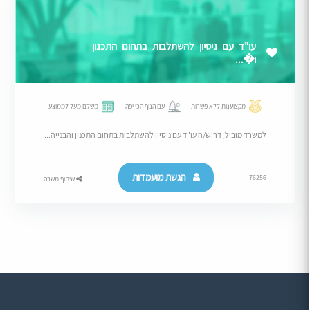
עו"ד עם ניסיון להשתלבות בתחום התכנון
ו�...
מקצוענות ללא פשרות
עם הנוף הכי יפה
משלם מעל לממוצע
למשרד מוביל, דרוש/ה עו"ד עם ניסיון להשתלבות בתחום התכנון והבנייה...
הגשת מועמדות
76256
שיתוף משרה