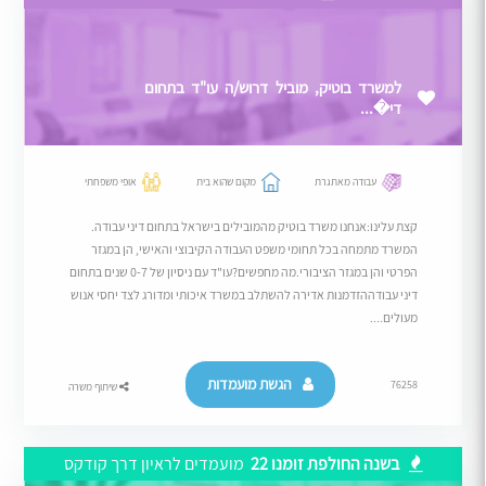
למשרד בוטיק, מוביל דרוש/ה עו"ד בתחום
די�...
עבודה מאתגרת
מקום שהוא בית
אופי משפחתי
קצת עלינו:אנחנו משרד בוטיק מהמובילים בישראל בתחום דיני עבודה.
המשרד מתמחה בכל תחומי משפט העבודה הקיבוצי והאישי, הן במגזר
הפרטי והן במגזר הציבורי.מה מחפשים?עו"ד עם ניסיון של 0-7 שנים בתחום
דיני עבודההזדמנות אדירה להשתלב במשרד איכותי ומדורג לצד יחסי אנוש
מעולים....
הגשת מועמדות
76258
שיתוף משרה
בשנה החולפת זומנו 22
מועמדים לראיון דרך קודקס