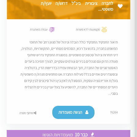
לחברה ציבורית בינ"ל דרוש/ה יועץ/ת
משפטי...
מקצוענות ללא פשרות
עבודה מאתגרת
תיאור התפקיד:התפקיד כולל הובלה וניהול של מגוון רחב של תחומי
המשפט בחברה, בדגש על רכש, הסכמים מסחריים, התקשרויות, רגולציה,
דיני תחרות וניהול סכסוכים משפטיים. במסגרת התפקיד נדרש שיתוף
פעולה הדוק עם מנהלים בכירים וגורמים עסקיים, לצורך תמיכה ביעדים
האסטרטגיים של החברה, תוך הבטחת עמידה בדרישות הדין, ברגולציה
ובסטנדרטים אתיים בכלל פעילות החברה.אנו מחפשים מנהיג/ה משפטי/ת
בעל/ת אוריינטציה עסקית, המסוגל/ת לאזן בין ניהול סיכונים לבין קידום
היעדים המסחריים של החברה, להשפיע על בעלי עניין בכירים ולהצליח
בסבי...
הגשת מועמדות
76264
שיתוף משרה
כבר 10
מועמדויות הוגשו