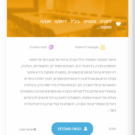
לחברה ציבורית בינ"ל דרוש/ה יועץ/ת
משפטי...
מקצוענות ללא פשרות
עבודה מאתגרת
תיאור התפקיד:התפקיד כולל הובלה וניהול של מגוון רחב של תחומי
המשפט בחברה, בדגש על רכש, הסכמים מסחריים, התקשרויות, רגולציה,
דיני תחרות וניהול סכסוכים משפטיים. במסגרת התפקיד נדרש שיתוף
פעולה הדוק עם מנהלים בכירים וגורמים עסקיים, לצורך תמיכה ביעדים
האסטרטגיים של החברה, תוך הבטחת עמידה בדרישות הדין, ברגולציה
ובסטנדרטים אתיים בכלל פעילות החברה.אנו מחפשים מנהיג/ה משפטי/ת
בעל/ת אוריינטציה עסקית, המסוגל/ת לאזן בין ניהול סיכונים לבין קידום
היעדים המסחריים של החברה, להשפיע על בעלי עניין בכירים ולהצליח
בסבי...
הגשת מועמדות
76264
שיתוף משרה