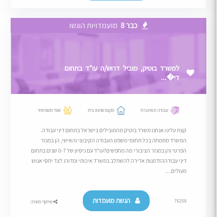
כבר 8
מועמדויות הוגשו
למשרד בוטיק, מוביל דרוש/ה עו"ד בתחום
די�...
עבודה מאתגרת
מקום שהוא בית
אופי משפחתי
קצת עלינו:אנחנו משרד בוטיק מהמובילים בישראל בתחום דיני עבודה.
המשרד מתמחה בכל תחומי משפט העבודה הקיבוצי והאישי, הן במגזר
הפרטי והן במגזר הציבורי.מה מחפשים?עו"ד עם ניסיון של 0-7 שנים בתחום
דיני עבודההזדמנות אדירה להשתלב במשרד איכותי ומדורג לצד יחסי אנוש
מעולים....
הגשת מועמדות
76258
שיתוף משרה