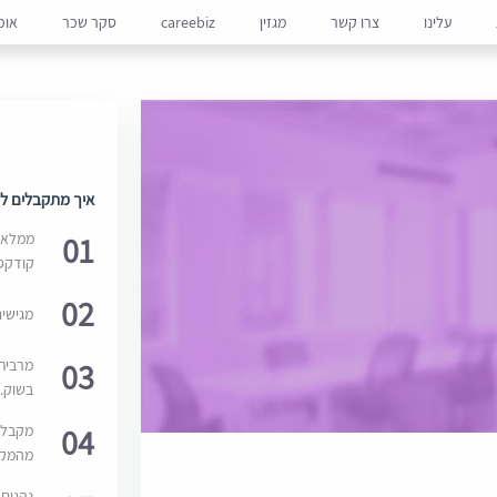
עלינו
צרו קשר
מגזין
careebiz
סקר שכר
אופ
איך מתקבלים למ
01
ממלאים
קודקס
02
מגישי
03
מרבית
בשוק. 
04
מקבלי
מהמקור
נהנים 