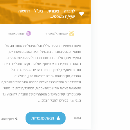
לחברה ציבורית בינ"ל דרוש/ה
יועץ/ת משפטי...
מקצוענות ללא פשרות
עבודה מאתגרת
תיאור התפקיד:התפקיד כולל הובלה וניהול של מגוון רחב של
תחומי המשפט בחברה, בדגש על רכש, הסכמים מסחריים,
התקשרויות, רגולציה, דיני תחרות וניהול סכסוכים משפטיים.
במסגרת התפקיד נדרש שיתוף פעולה הדוק עם מנהלים בכירים
וגורמים עסקיים, לצורך תמיכה ביעדים האסטרטגיים של
החברה, תוך הבטחת עמידה בדרישות הדין, ברגולציה
ובסטנדרטים אתיים בכלל פעילות החברה.אנו מחפשים מנהיג/ה
משפטי/ת בעל/ת אוריינטציה עסקית, המסוגל/ת לאזן בין ניהול
סיכונים לבין קידום היעדים המסחריים של החברה, להשפיע על
בעלי עניין בכירים ולהצליח בסבי...
הגשת מועמדות
76264
שיתוף משרה