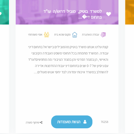
למשרד בוטיק, מוביל דרוש/ה עו"ד
בתחום די�...
עבודה מאתגרת
מקום שהוא בית
אופי משפחתי
קצת עלינו:אנחנו משרד בוטיק מהמובילים בישראל בתחום דיני
עבודה. המשרד מתמחה בכל תחומי משפט העבודה הקיבוצי
והאישי, הן במגזר הפרטי והן במגזר הציבורי.מה מחפשים?עו"ד
עם ניסיון של 0-7 שנים בתחום דיני עבודההזדמנות אדירה
להשתלב במשרד איכותי ומדורג לצד יחסי אנוש מעולים....
הגשת מועמדות
76258
שיתוף משרה