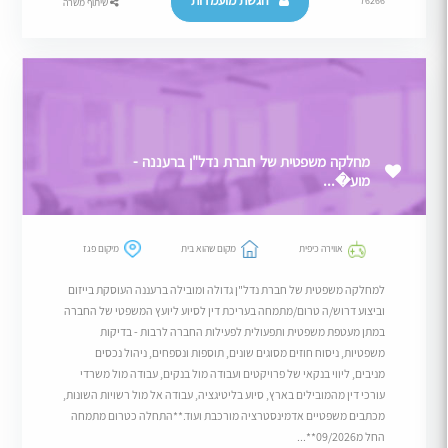
הגשת מועמדות
76266
שיתוף משרה
מחלקה משפטית של חברת נדל"ן ברעננה -
מוע�...
אווירה כיפית
מקום שהוא בית
מיקום פגז
למחלקה משפטית של חברת נדל"ן גדולה ומובילה ברעננה העוסקת בייזום
וביצוע דרוש/ה טרום/מתמחה בעריכת דין לסיוע ליועץ המשפטי של החברה
במתן מעטפת משפטית ותפעולית לפעילות החברה לרבות - בדיקות
משפטיות, ניסוח חוזים מסוגים שונים, תוספות ונספחים, ניהול נכסים
מניבים, ליווי בנקאי של פרויקטים ועבודה מול בנקים, עבודה מול משרדי
עורכי דין מהמובילים בארץ, סיוע בליטיגציה, עבודה אל מול רשויות השונות,
מכתבים משפטיים אדמינסטרציה מורכבת ועוד.**התחלה כטרום מתמחה
החל מ09/2026**...