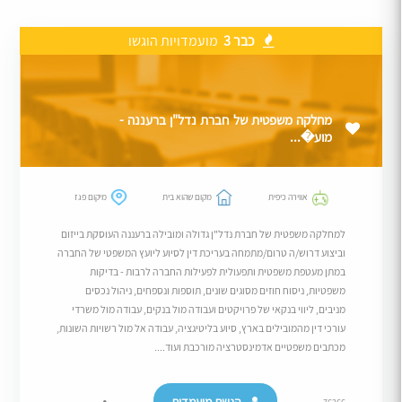
כבר 3
מועמדויות הוגשו
מחלקה משפטית של חברת נדל"ן ברעננה -
מוע�...
אווירה כיפית
מקום שהוא בית
מיקום פגז
למחלקה משפטית של חברת נדל"ן גדולה ומובילה ברעננה העוסקת בייזום
וביצוע דרוש/ה טרום/מתמחה בעריכת דין לסיוע ליועץ המשפטי של החברה
במתן מעטפת משפטית ותפעולית לפעילות החברה לרבות - בדיקות
משפטיות, ניסוח חוזים מסוגים שונים, תוספות ונספחים, ניהול נכסים
מניבים, ליווי בנקאי של פרויקטים ועבודה מול בנקים, עבודה מול משרדי
עורכי דין מהמובילים בארץ, סיוע בליטיגציה, עבודה אל מול רשויות השונות,
מכתבים משפטיים אדמינסטרציה מורכבת ועוד....