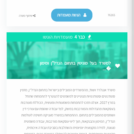
הגשת מועמדות
76265
שיתוף משרה
כבר 4
מועמדויות הוגשו
למשרד בעל מוניטין בתחום הנדל"ן ומימון
�...
משרד אנגלרד ושות’, מהמשרדים המובילים בישראל בתחום הנדל”ן, מזמין
סטודנטים וסטודנטיות מצטיינים למשפטים להצטרף להתמחות שתחל
במרץ 2027. אצלנו תזכו להתמחות משמעותית ומעשית, הכוללת מעורבות
בעסקאות מהגדולות והמורכבות במשק, לצד עבודה שוטפת עם עורכי דין
ושותפים מהמובילים בתחום. ההתמחות במשרד מעניקה חשיפה לעולמות
הנדל”ן, המימון והבנקאות, תוך ליווי עסקאות מורכבות, עבודה משפטית
מגוונת, למידה מקצועית יומיומית והשתלבות בסביבת עבודה איכותית,
מקצועית ומשפחתית. קיימת אפשרות להשתלב במשרת טרום-התמחות.