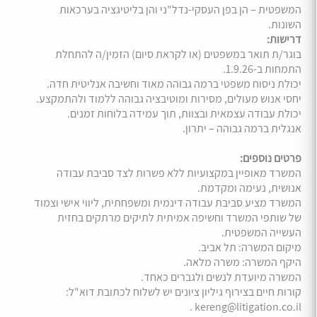
המשפטית – הן בפן העסקי-נדל"ני והן בליטיגציה בערכאות
השונות.
דרישות:
בוגר/ת תואר במשפטים (או לקראת סיום) הזמין/ה להתחלת
התמחות ב-1.9.26.
יכולת ניסוח משפטי ברמה גבוהה מאוד וחשיבה אנליטית חדה.
יחסי אנוש מעולים, מסירות ומוטיבציה גבוהה ללמוד ולהתמקצע.
יכולת עבודה עצמאית ובצוות, תוך עמידה בלוחות זמנים.
אנגלית ברמה גבוהה – יתרון.
פרטים נוספים:
המשרד מאופיין במקצועיות ללא פשרות לצד סביבת עבודה
אנושית, נעימה ומקדמת.
המשרד מציע סביבת עבודה דינמית ומשפחתית, ליווי אישי וצמוד
של שותפי המשרד וחשיפה אמיתית לתיקים מרתקים בחזית
העשייה המשפטית.
מיקום המשרה: תל אביב.
היקף המשרה: משרה מלאה.
המשרה מיועדת לנשים ולגברים כאחד.
קורות חיים בצירוף גיליון ציונים יש לשלוח לכתובת דוא"ל:
kereng@litigation.co.il .