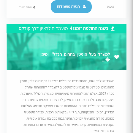
הגשת מועמדות
76265
שיתוף משרה
בשנה החולפת זומנו 4
מועמדים לראיון דרך קודקס
למשרד בעל מוניטין בתחום הנדל"ן ומימון
�...
משרד אנגלרד ושות’, מהמשרדים המובילים בישראל בתחום הנדל”ן, מזמין
סטודנטים וסטודנטיות מצטיינים למשפטים להצטרף להתמחות שתחל
במרץ 2027. אצלנו תזכו להתמחות משמעותית ומעשית, הכוללת מעורבות
בעסקאות מהגדולות והמורכבות במשק, לצד עבודה שוטפת עם עורכי דין
ושותפים מהמובילים בתחום. ההתמחות במשרד מעניקה חשיפה לעולמות
הנדל”ן, המימון והבנקאות, תוך ליווי עסקאות מורכבות, עבודה משפטית
מגוונת, למידה מקצועית יומיומית והשתלבות בסביבת עבודה איכותית,
מקצועית ומשפחתית. קיימת אפשרות להשתלב במשרת טרום-התמחות.
אם אתם מחפשי...