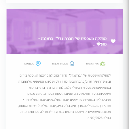
מחלקה משפטית של חברת נדל"ן ברעננה -
מוע�...
אווירה כיפית
מקום שהוא בית
מיקום פגז
למחלקה משפטית של חברת נדל"ן גדולה ומובילה ברעננה העוסקת בייזום
וביצוע דרוש/ה טרום/מתמחה בעריכת דין לסיוע ליועץ המשפטי של החברה
במתן מעטפת משפטית ותפעולית לפעילות החברה לרבות - בדיקות
משפטיות, ניסוח חוזים מסוגים שונים, תוספות ונספחים, ניהול נכסים
מניבים, ליווי בנקאי של פרויקטים ועבודה מול בנקים, עבודה מול משרדי
עורכי דין מהמובילים בארץ, סיוע בליטיגציה, עבודה אל מול רשויות השונות,
מכתבים משפטיים אדמינסטרציה מורכבת ועוד.**התחלה כטרום מתמחה
החל מ09/2026**...