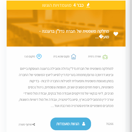
כבר 4
מועמדויות הוגשו
מחלקה משפטית של חברת נדל"ן ברעננה -
מוע�...
אווירה כיפית
מקום שהוא בית
מיקום פגז
למחלקה משפטית של חברת נדל"ן גדולה ומובילה ברעננה העוסקת בייזום
וביצוע דרוש/ה טרום/מתמחה בעריכת דין לסיוע ליועץ המשפטי של החברה
במתן מעטפת משפטית ותפעולית לפעילות החברה לרבות - בדיקות
משפטיות, ניסוח חוזים מסוגים שונים, תוספות ונספחים, ניהול נכסים
מניבים, ליווי בנקאי של פרויקטים ועבודה מול בנקים, עבודה מול משרדי
עורכי דין מהמובילים בארץ, סיוע בליטיגציה, עבודה אל מול רשויות השונות,
מכתבים משפטיים אדמינסטרציה מורכבת ועוד....
הגשת מועמדות
76266
שיתוף משרה