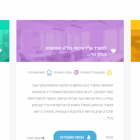
למשרד עו"ד איכותי בת"א המתמחה
בנזקי גוף...
מקצוענות ללא פשרות
עבודה מאתגרת
מקום שהוא בית
התמחות המשרד הינה בתחום הרשלנות הרפואית ונזקי הגוף
(מצד תובעים), לרבות טיפול בתביעות תאונות דרכים ותאונות
עבודה, ניהול תביעות כנגד חברות הביטוח, המוסד לביטוח לאומי
ומשרד הביטחון.המשרד מחפש לגייס לשורותיו עו"ד עם נסיון
של 2-5 שנים.נדרשת יכולת עבודה עצמאית, התמדה ו'ראש
גדול'....
הגשת מועמדות
76255
שיתוף משרה