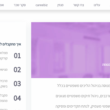
עלינו
צרו קשר
מגזין
careebiz
סקר שכר
אופ
איך מתקבלים למ
01
ממלאים
קודקס
מנוסה
02
מגישי
03
מרבית
מנוסה בניהול הליכים משפטיים בכלל
בשוק. 
04
מקבלי
כבים, ניהול תיקים משפטיים מגוונים
מהמקור
טי מעמיק, לנתח תקדימים ופסיקה
נהנים 