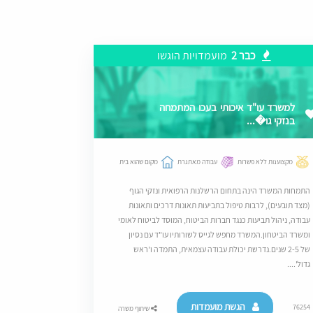
כבר 2
מועמדויות הוגשו
למשרד עו"ד איכותי בעכו המתמחה
בנזקי גו�...
מקצוענות ללא פשרות
עבודה מאתגרת
מקום שהוא בית
התמחות המשרד הינה בתחום הרשלנות הרפואית ונזקי הגוף
(מצד תובעים), לרבות טיפול בתביעות תאונות דרכים ותאונות
עבודה, ניהול תביעות כנגד חברות הביטוח, המוסד לביטוח לאומי
ומשרד הביטחון.המשרד מחפש לגייס לשורותיו עו"ד עם נסיון
של 2-5 שנים.נדרשת יכולת עבודה עצמאית, התמדה ו'ראש
גדול'....
הגשת מועמדות
76254
שיתוף משרה