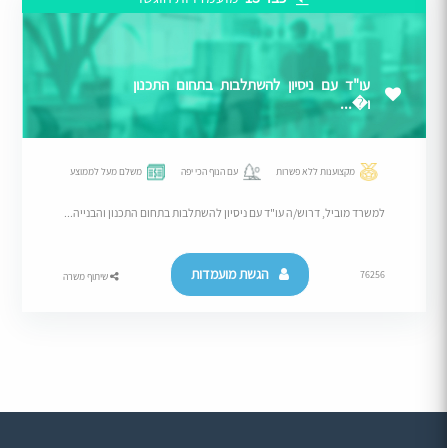
עו"ד עם ניסיון להשתלבות בתחום התכנון
ו�...
מקצוענות ללא פשרות
עם הנוף הכי יפה
משלם מעל לממוצע
למשרד מוביל, דרוש/ה עו"ד עם ניסיון להשתלבות בתחום התכנון והבנייה...
הגשת מועמדות
76256
שיתוף משרה