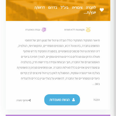
לחברה ציבורית בינ"ל בדרום דרוש/ה
יועץ/ת...
מקצוענות ללא פשרות
עבודה מאתגרת
תיאור התפקיד:התפקיד כולל הובלה וניהול של מגוון רחב של תחומי
המשפט בחברה, בדגש על רכש, הסכמים מסחריים, התקשרויות, רגולציה,
דיני תחרות וניהול סכסוכים משפטיים. במסגרת התפקיד נדרש שיתוף
פעולה הדוק עם מנהלים בכירים וגורמים עסקיים, לצורך תמיכה ביעדים
האסטרטגיים של החברה, תוך הבטחת עמידה בדרישות הדין, ברגולציה
ובסטנדרטים אתיים בכלל פעילות החברה. אנו מחפשים מנהיג/ה משפטי/ת
בעל/ת אוריינטציה עסקית, המסוגל/ת לאזן בין ניהול סיכונים לבין קידום
היעדים המסחריים של החברה, להשפיע על בעלי עניין בכירים ולהצליח
בסב...
הגשת מועמדות
76264
שיתוף משרה