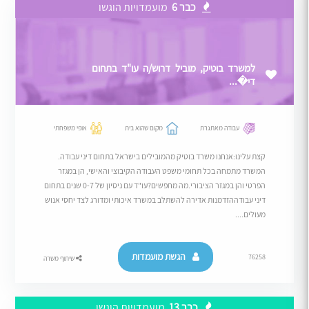
כבר 6
מועמדויות הוגשו
למשרד בוטיק, מוביל דרוש/ה עו"ד בתחום
די�...
עבודה מאתגרת
מקום שהוא בית
אופי משפחתי
קצת עלינו:אנחנו משרד בוטיק מהמובילים בישראל בתחום דיני עבודה.
המשרד מתמחה בכל תחומי משפט העבודה הקיבוצי והאישי, הן במגזר
הפרטי והן במגזר הציבורי.מה מחפשים?עו"ד עם ניסיון של 0-7 שנים בתחום
דיני עבודההזדמנות אדירה להשתלב במשרד איכותי ומדורג לצד יחסי אנוש
מעולים....
הגשת מועמדות
76258
שיתוף משרה
כבר 13
מועמדויות הוגשו