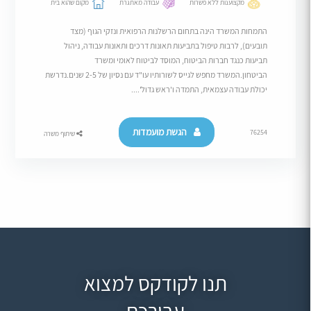
מקצוענות ללא פשרות
עבודה מאתגרת
מקום שהוא בית
התמחות המשרד הינה בתחום הרשלנות הרפואית ונזקי הגוף (מצד
תובעים), לרבות טיפול בתביעות תאונות דרכים ותאונות עבודה, ניהול
תביעות כנגד חברות הביטוח, המוסד לביטוח לאומי ומשרד
הביטחון.המשרד מחפש לגייס לשורותיו עו"ד עם נסיון של 2-5 שנים.נדרשת
יכולת עבודה עצמאית, התמדה ו'ראש גדול'....
הגשת מועמדות
76254
שיתוף משרה
תנו לקודקס למצוא
עבורכם