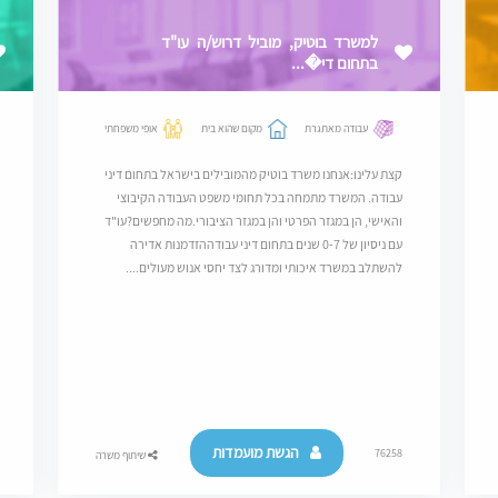
למשרד בוטיק, מוביל דרוש/ה עו"ד
בתחום די�...
עבודה מאתגרת
מקום שהוא בית
אופי משפחתי
קצת עלינו:אנחנו משרד בוטיק מהמובילים בישראל בתחום דיני
עבודה. המשרד מתמחה בכל תחומי משפט העבודה הקיבוצי
והאישי, הן במגזר הפרטי והן במגזר הציבורי.מה מחפשים?עו"ד
עם ניסיון של 0-7 שנים בתחום דיני עבודההזדמנות אדירה
להשתלב במשרד איכותי ומדורג לצד יחסי אנוש מעולים....
הגשת מועמדות
76258
שיתוף משרה