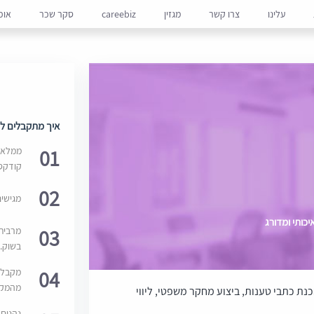
עלינו
צרו קשר
מגזין
careebiz
סקר שכר
אופ
איך מתקבלים למ
01
ממלאים
קודקס
02
מגישי
כותי ומדורג
03
מרבית
בשוק. 
04
מקבלי
מהמקור
כנת כתבי טענות, ביצוע מחקר משפטי, ליווי
נהנים 