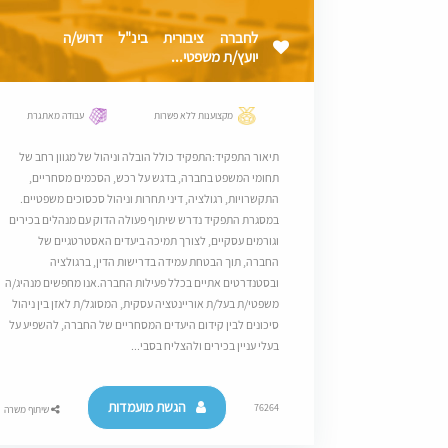
לחברה ציבורית בינ"ל דרוש/ה
יועץ/ת משפטי...
מקצוענות ללא פשרות
עבודה מאתגרת
תיאור התפקיד:התפקיד כולל הובלה וניהול של מגוון רחב של
תחומי המשפט בחברה, בדגש על רכש, הסכמים מסחריים,
התקשרויות, רגולציה, דיני תחרות וניהול סכסוכים משפטיים.
במסגרת התפקיד נדרש שיתוף פעולה הדוק עם מנהלים בכירים
וגורמים עסקיים, לצורך תמיכה ביעדים האסטרטגיים של
החברה, תוך הבטחת עמידה בדרישות הדין, ברגולציה
ובסטנדרטים אתיים בכלל פעילות החברה.אנו מחפשים מנהיג/ה
משפטי/ת בעל/ת אוריינטציה עסקית, המסוגל/ת לאזן בין ניהול
סיכונים לבין קידום היעדים המסחריים של החברה, להשפיע על
בעלי עניין בכירים ולהצליח בסבי...
הגשת מועמדות
76264
שיתוף משרה