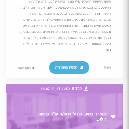
תיאור התפקיד:התפקיד כולל הובלה וניהול של מגוון רחב של תחומי
המשפט בחברה, בדגש על רכש, הסכמים מסחריים, התקשרויות, רגולציה,
דיני תחרות וניהול סכסוכים משפטיים. במסגרת התפקיד נדרש שיתוף
פעולה הדוק עם מנהלים בכירים וגורמים עסקיים, לצורך תמיכה ביעדים
האסטרטגיים של החברה, תוך הבטחת עמידה בדרישות הדין, ברגולציה
ובסטנדרטים אתיים בכלל פעילות החברה.אנו מחפשים מנהיג/ה משפטי/ת
בעל/ת אוריינטציה עסקית, המסוגל/ת לאזן בין ניהול סיכונים לבין קידום
היעדים המסחריים של החברה, להשפיע על בעלי עניין בכירים ולהצליח
בסבי...
הגשת מועמדות
76264
שיתוף משרה
כבר 8
מועמדויות הוגשו
למשרד בוטיק, מוביל דרוש/ה עו"ד בתחום
די�...