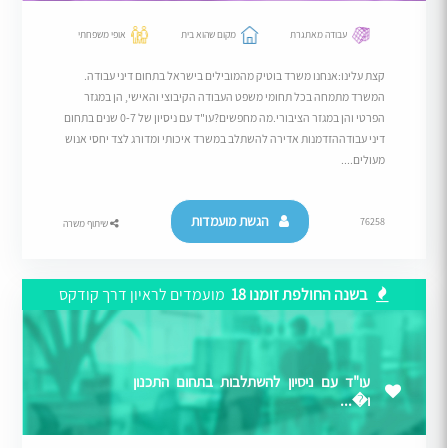
עבודה מאתגרת
מקום שהוא בית
אופי משפחתי
קצת עלינו:אנחנו משרד בוטיק מהמובילים בישראל בתחום דיני עבודה.
המשרד מתמחה בכל תחומי משפט העבודה הקיבוצי והאישי, הן במגזר
הפרטי והן במגזר הציבורי.מה מחפשים?עו"ד עם ניסיון של 0-7 שנים בתחום
דיני עבודההזדמנות אדירה להשתלב במשרד איכותי ומדורג לצד יחסי אנוש
מעולים....
הגשת מועמדות
76258
שיתוף משרה
בשנה החולפת זומנו 18
מועמדים לראיון דרך קודקס
עו"ד עם ניסיון להשתלבות בתחום התכנון
ו�...