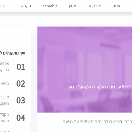
עלינו
צרו קשר
מגזין
careebiz
סקר שכר
אופ
איך מתקבלים למ
01
ממלאים
קודקס
02
מגישי
למחלקה משפטית בחברה גדולה המעסיקה כ- 5,000 עובדים דרוש/ה דרוש/ה עו"ד בעל
03
מרבית
בשוק. 
04
מקבלי
מהמקור
ה. דיני עבודה כתחום עיקרי עם נגיעה
נהנים 