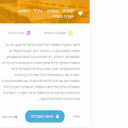
לחברה ציבורית בינ"ל דרוש/ה
יועץ/ת משפטי...
מקצוענות ללא פשרות
עבודה מאתגרת
תיאור התפקיד:התפקיד כולל הובלה וניהול של מגוון רחב של
תחומי המשפט בחברה, בדגש על רכש, הסכמים מסחריים,
התקשרויות, רגולציה, דיני תחרות וניהול סכסוכים משפטיים.
במסגרת התפקיד נדרש שיתוף פעולה הדוק עם מנהלים בכירים
וגורמים עסקיים, לצורך תמיכה ביעדים האסטרטגיים של
החברה, תוך הבטחת עמידה בדרישות הדין, ברגולציה
ובסטנדרטים אתיים בכלל פעילות החברה.אנו מחפשים מנהיג/ה
משפטי/ת בעל/ת אוריינטציה עסקית, המסוגל/ת לאזן בין ניהול
סיכונים לבין קידום היעדים המסחריים של החברה, להשפיע על
בעלי עניין בכירים ולהצליח בסבי...
הגשת מועמדות
76264
שיתוף משרה