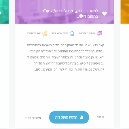
למשרד בוטיק, מוביל דרוש/ה עו"ד
בתחום די�...
עבודה מאתגרת
מקום שהוא בית
אופי משפחתי
קצת עלינו:אנחנו משרד בוטיק מהמובילים בישראל בתחום דיני
עבודה. המשרד מתמחה בכל תחומי משפט העבודה הקיבוצי
והאישי, הן במגזר הפרטי והן במגזר הציבורי.מה מחפשים?עו"ד
עם ניסיון של 0-7 שנים בתחום דיני עבודההזדמנות אדירה
להשתלב במשרד איכותי ומדורג לצד יחסי אנוש מעולים....
הגשת מועמדות
76258
שיתוף משרה