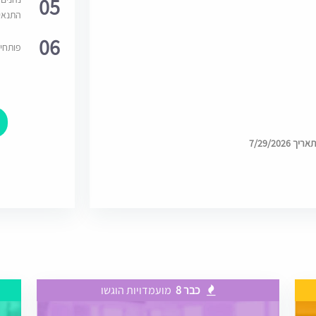
05
התנאי
06
פותחי
7/29/202
כבר 8
מועמדויות הוגשו