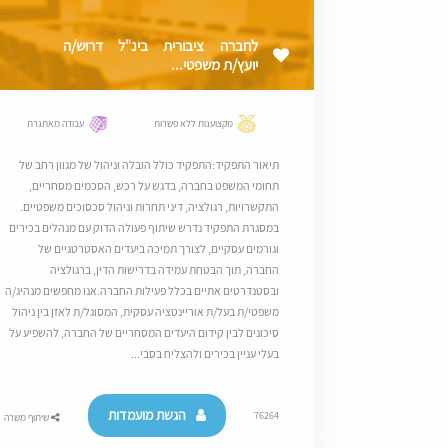
לחברה ציבורית בינ"ל דרוש/ה
יועץ/ת משפטי...
מקצוענות ללא פשרות
עבודה מאתגרת
תיאור התפקיד:התפקיד כולל הובלה וניהול של מגוון רחב של
תחומי המשפט בחברה, בדגש על רכש, הסכמים מסחריים,
התקשרויות, רגולציה, דיני תחרות וניהול סכסוכים משפטיים.
במסגרת התפקיד נדרש שיתוף פעולה הדוק עם מנהלים בכירים
וגורמים עסקיים, לצורך תמיכה ביעדים האסטרטגיים של
החברה, תוך הבטחת עמידה בדרישות הדין, ברגולציה
ובסטנדרטים אתיים בכלל פעילות החברה.אנו מחפשים מנהיג/ה
משפטי/ת בעל/ת אוריינטציה עסקית, המסוגל/ת לאזן בין ניהול
סיכונים לבין קידום היעדים המסחריים של החברה, להשפיע על
בעלי עניין בכירים ולהצליח בסבי...
הגשת מועמדות
76264
שיתוף משרה