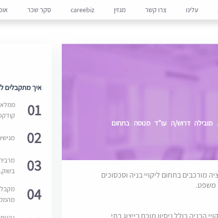
עלינו
צרו קשר
מגזין
careebiz
סקר שכר
אופ
איך מתקבלים למ
01
ממלאים
קודקס
מובילה דרוש/ה עו"ד מנוסה בתחום
02
מגישי
03
מרבית
בשוק. 
ה מורכבים בתחום ליקויי בניה וסכסוכים
י משפט.
04
מקבלי
מהמקור
י הבניה כולל ניסיון מוכח בייצוג בתי
נהנים 