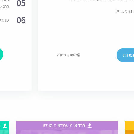
05
התנאי
ת במקביל
06
פותחי
עמדות
שיתוף משרה
כבר 8
מועמדויות הוגשו
ב