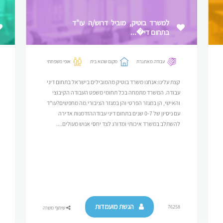
למשרד בוטיק, מוביל דרוש/ה עו"ד
בתחום די�...
עבודה מאתגרת
מקום שהוא בית
אופי משפחתי
קצת עלינו:אנחנו משרד בוטיק מהמובילים בישראל בתחום דיני
עבודה. המשרד מתמחה בכל תחומי משפט העבודה הקיבוצי
והאישי, הן במגזר הפרטי והן במגזר הציבורי.מה מחפשים?עו"ד
עם ניסיון של 0-7 שנים בתחום דיני עבודההזדמנות אדירה
להשתלב במשרד איכותי ומדורג לצד יחסי אנוש מעולים....
הגשת מועמדות
76258
שיתוף משרה