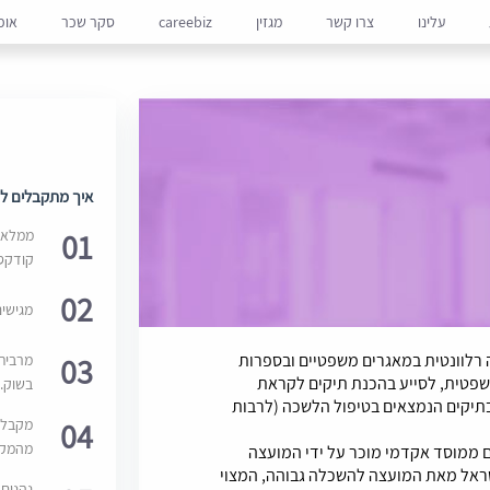
עלינו
צרו קשר
מגזין
careebiz
סקר שכר
אופ
איך מתקבלים למ
01
ממלאים
קודקס
02
מגישי
רלוונטית במאגרים משפטיים ובספרות
03
מרבית
שפטית, לסייע בהכנת תיקים לקראת
בשוק. 
בתיקים הנמצאים בטיפול הלשכה (לרבות
04
מקבלי
מהמקור
 ממוסד אקדמי מוכר על ידי המועצה
שראל מאת המועצה להשכלה גבוהה, המצוי
נהנים 