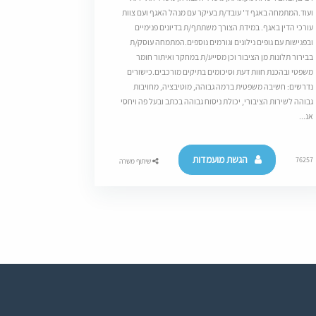
ועוד.המתמחה באגף ד' עובד/ת בעיקר עם מנהל האגף ועם צוות
עורכי הדין באגף. במידת הצורך משתתף/ת בדיונים פנימיים
ובפגישות עם גופים נילונים וגורמים נוספים.המתמחה עוסק/ת
בבירור תלונות מן הציבור וכן מסייע/ת במחקר ואיתור חומר
משפטי ובהכנת חוות דעת וסיכומים בתיקים מורכבים.כישורים
נדרשים: חשיבה משפטית ברמה גבוהה, מוטיבציה, מחויבות
גבוהה לשירות הציבורי, יכולת ניסוח גבוהה בכתב ובעל פה ויחסי
אנ...
הגשת מועמדות
76257
שיתוף משרה