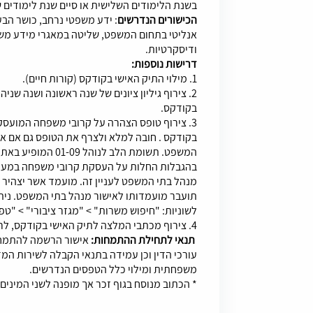
בשנת הלימודים השלישית או סיים שנת לימודים
הכישורים הנדרשים
: ידע משפטי נרחב, כושר הבע
אנליטי בתחום המשפט, שליטה במאגרי מידע משפ
ודיסקרטיות.
דרישות נוספות:
1. מילוי התיק האישי בקודקס (קורות חיים).
2. צירוף גיליון ציונים של שנה ראשונה ושנה שנ
בקודקס.
3. צירוף טופס הצהרה על קרובי משפחה המועס
בקודקס . חובה למלא ולצרף את הטופס גם אם א
המשפט. תשומת הלב לנ
בהגבלות החלות על העסקת קרובי משפחה במערכ
מנהל בתי המשפט לעניין זה. מועמד אשר יצהי
תועבר מועמדותו לאישור מנהל בתי המשפט. נית
לשוניות: "חיפוש משרות" > "מגזר ציבורי" > "טפס
4. צירוף מכתבי המלצה לתיק האישי בקודקס, לרבות פרטי ממליצים ודרכי התקשרות עימם.
תנאי לתחילת ההתמחות:
אישור הרשמה להתמחו
עורכי הדין וכן עמידה בתנאי הקבלה לשירות המד
משפחתית ומילוי כלל הטפסים הנדרשים.
* הכתוב מנוסח בגוף זכר אך מופנה לשני המינים.