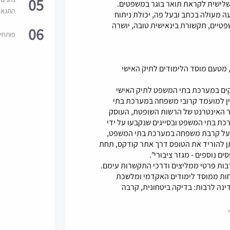
05
 שלישית לקראת תואר בוגר במשפטים.
התנאי
ה מעולה בכתב ובעל פה, יכולת ניתוח
טיים, תקשורת בינאישית טובה, יושרה
06
פותחי
יה, מטעם מוסד הלימודים לתיק האישי
קים במערכת בתי המשפט לתיק האישי
ין למועמד קרובי משפחה במערכת בתי
והל 01-09 המופיע באתר האינטרנט של הרשות השופטת, העוסק
ת בתי המשפט ובסייגים שנקבעו על ידי
ר על קרבת משפחה במערכת בתי המשפט,
ן להוריד את הטופס דרך אתר קודקס, תחת
ים נוספים - מגזר ציבורי".
ת ממוסד לימודים האקדמי ומלשכת
ינה לרבות: בדיקה ביטחונית, קרבה