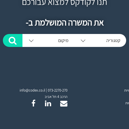
תנו לקודקס למצוא עבורכם
את המשרה המושלמת ב-
קטגוריה
מיקום
יות
073-2270-270
info@codex.co.il |
הרכב 4 תל אביב
ות