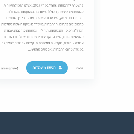
להצטרף להתמחות שתחל במרץ 2027. אצלנו תזכו להתמחות
משמעותית ומעשית, הכוללת מעורבות בעסקאות מהגדולות
והמורכבות במשק, לצד עבודה שוטפת עם עורכי דין ושותפים
מהמובילים בתחום. ההתמחות במשרד מעניקה חשיפה לעולמות
הנדל”ן, המימון והבנקאות, תוך ליווי עסקאות מורכבות, עבודה
משפטית מגוונת, למידה מקצועית יומיומית והשתלבות בסביבת
עבודה איכותית, מקצועית ומשפחתית. קיימת אפשרות להשתלב
במשרת טרום-התמחות. אם אתם מחפשי...
הגשת מועמדות
76261
שיתוף משרה