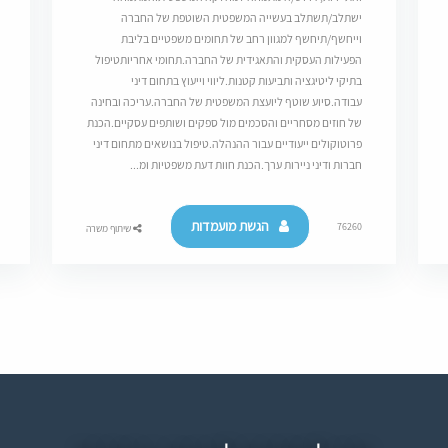
ישתלב/תשתלב בעשייה המשפטית השוטפת של החברה
וייחשף/תיחשף למגוון רחב של תחומים משפטיים בליבת
הפעילות העסקית והתאגידית של החברה.תחומי אחריותטיפול
בתיקי ליטיגציה ותביעות קטנות.ליווי וייעוץ בתחום דיני
עבודה.סיוע שוטף ליועצת המשפטית של החברה.עריכה ובחינה
של חוזים מסחריים והסכמים מול ספקים ושותפים עסקיים.הכנת
פרוטוקולים ייעודיים עבור ההנהלה.טיפול בנושאים מתחום דיני
חברות ודיני ניירות ערך.הכנת חוות דעת משפטיות ומ...
הגשת מועמדות
76260
שיתוף משרה