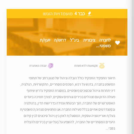
כבר 4
מועמדויות הוגשו
לחברה ציבורית בינ"ל דרוש/ה יועץ/ת
משפטי...
מקצוענות ללא פשרות
עבודה מאתגרת
תיאור התפקיד:התפקיד כולל הובלה וניהול של מגוון רחב של תחומי
המשפט בחברה, בדגש על רכש, הסכמים מסחריים, התקשרויות, רגולציה,
דיני תחרות וניהול סכסוכים משפטיים. במסגרת התפקיד נדרש שיתוף
פעולה הדוק עם מנהלים בכירים וגורמים עסקיים, לצורך תמיכה ביעדים
האסטרטגיים של החברה, תוך הבטחת עמידה בדרישות הדין, ברגולציה
ובסטנדרטים אתיים בכלל פעילות החברה.אנו מחפשים מנהיג/ה משפטי/ת
בעל/ת אוריינטציה עסקית, המסוגל/ת לאזן בין ניהול סיכונים לבין קידום
היעדים המסחריים של החברה, להשפיע על בעלי עניין בכירים ולהצליח
בסבי...