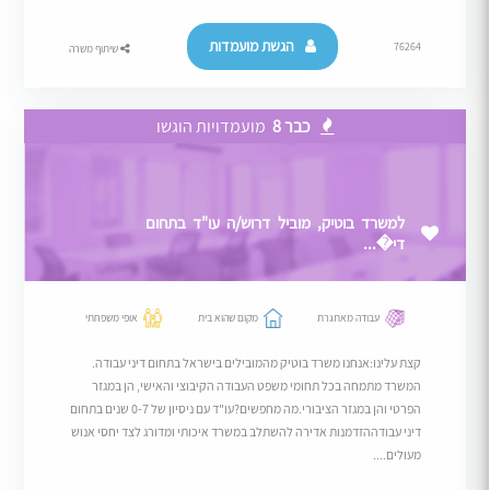
הגשת מועמדות
76264
שיתוף משרה
כבר 8
מועמדויות הוגשו
למשרד בוטיק, מוביל דרוש/ה עו"ד בתחום
די�...
עבודה מאתגרת
מקום שהוא בית
אופי משפחתי
קצת עלינו:אנחנו משרד בוטיק מהמובילים בישראל בתחום דיני עבודה.
המשרד מתמחה בכל תחומי משפט העבודה הקיבוצי והאישי, הן במגזר
הפרטי והן במגזר הציבורי.מה מחפשים?עו"ד עם ניסיון של 0-7 שנים בתחום
דיני עבודההזדמנות אדירה להשתלב במשרד איכותי ומדורג לצד יחסי אנוש
מעולים....